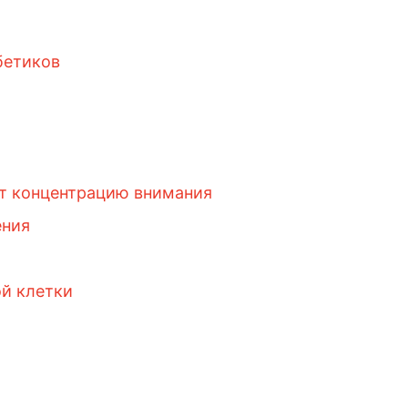
бетиков
т концентрацию внимания
ения
ой клетки