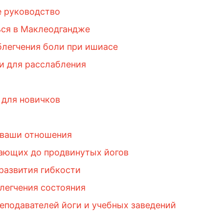
 руководство
ься в Маклеодгандже
блегчения боли при ишиасе
ги для расслабления
 для новичков
 ваши отношения
нающих до продвинутых йогов
 развития гибкости
блегчения состояния
еподавателей йоги и учебных заведений