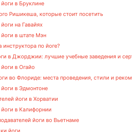
 йоги в Бруклине
го Ришикеша, которые стоит посетить
йоги на Гавайях
йоги в штате Мэн
а инструктора по йоге?
ги в Джорджии: лучшие учебные заведения и се
 йоги в Огайо
оги во Флориде: места проведения, стили и реко
 йоги в Эдмонтоне
елей йоги в Хорватии
 йоги в Калифорнии
подавателей йоги во Вьетнаме
мки йоги