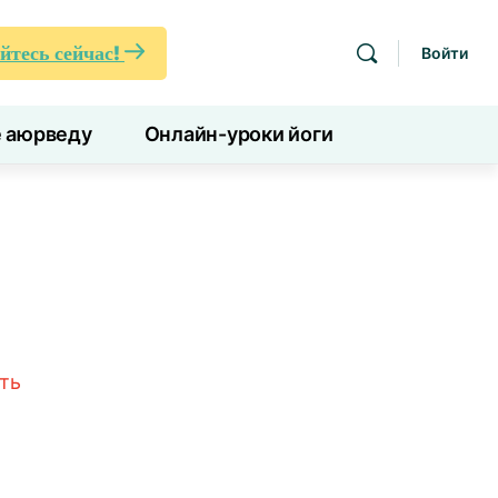
йтесь сейчас!
Войти
е аюрведу
Онлайн-уроки йоги
ть