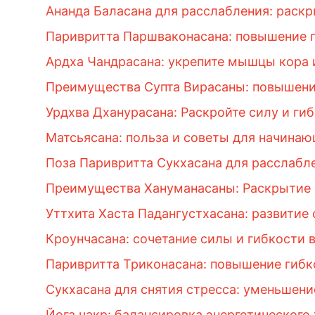
Ананда Баласана для расслабления: раскр
Паривритта Паршваконасана: повышение 
Ардха Чандрасана: укрепите мышцы кора 
Преимущества Супта Вирасаны: повышени
Урдхва Дханурасана: Раскройте силу и ги
Матсьясана: польза и советы для начина
Поза Паривритта Сукхасана для расслабл
Преимущества Хануманасаны: Раскрытие г
Уттхита Хаста Падангустхасана: развитие
Кроунчасана: сочетание силы и гибкости в
Паривритта Триконасана: повышение гибк
Сукхасана для снятия стресса: уменьшени
Йога чакр: балансировка энергетического