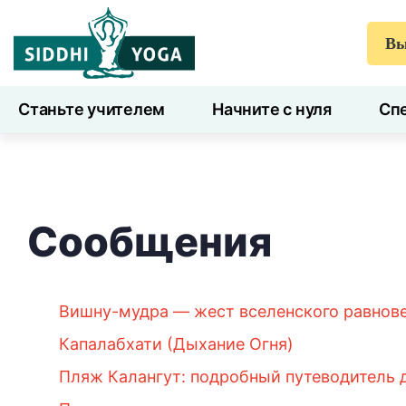
Вы
Станьте учителем
Начните с нуля
Спе
7 дней здоровья
Блог
Учиться
Сообщения
Вишну-мудра — жест вселенского равновес
Капалабхати (Дыхание Огня)
Пляж Калангут: подробный путеводитель 