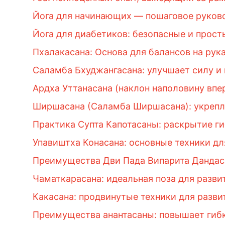
Йога для начинающих — пошаговое руково
Йога для диабетиков: безопасные и прос
Пхалакасана: Основа для балансов на рук
Саламба Бхуджангасана: улучшает силу и
Ардха Уттанасана (наклон наполовину впе
Ширшасана (Саламба Ширшасана): укрепл
Практика Супта Капотасаны: раскрытие ги
Упавиштха Конасана: основные техники дл
Преимущества Дви Пада Випарита Дандаса
Чаматкарасана: идеальная поза для развит
Какасана: продвинутые техники для разви
Преимущества анантасаны: повышает гибк