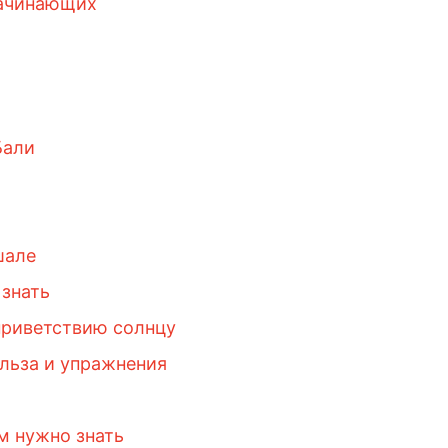
начинающих
Бали
шале
 знать
приветствию солнцу
ольза и упражнения
ам нужно знать