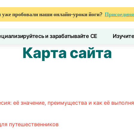
 уже пробовали наши онлайн-уроки йоги?
Присоединя
циализируйтесь и зарабатывайте CE
Изучит
Карта сайта
ия: её значение, преимущества и как её выполня
для путешественников