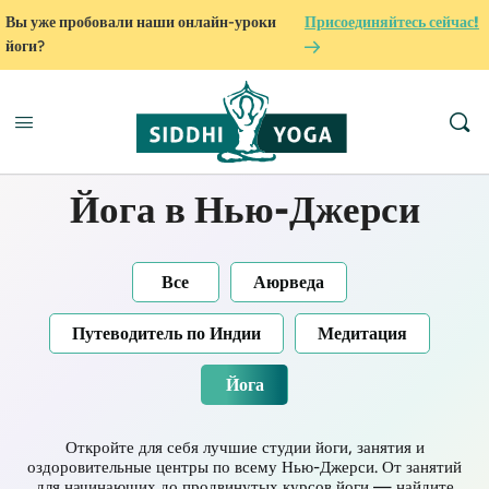
Вы уже пробовали наши онлайн-уроки
Присоединяйтесь сейчас!
йоги?
Йога в Нью-Джерси
Все
Аюрведа
Путеводитель по Индии
Медитация
Йога
Откройте для себя лучшие студии йоги, занятия и
оздоровительные центры по всему Нью-Джерси. От занятий
для начинающих до продвинутых курсов йоги — найдите