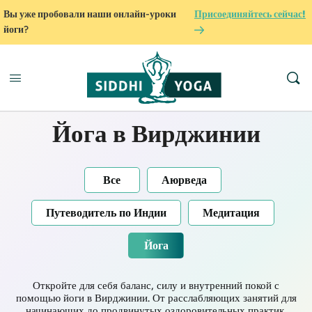
Вы уже пробовали наши онлайн-уроки
Присоединяйтесь сейчас!
йоги?
Йога в Вирджинии
Все
Аюрведа
Путеводитель по Индии
Медитация
Йога
Откройте для себя баланс, силу и внутренний покой с
помощью йоги в Вирджинии. От расслабляющих занятий для
начинающих до продвинутых оздоровительных практик,