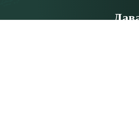
Дав
Не стесняйт
Свяжитесь с нами
Сиддхи Йо
Siddhi Yoga International Pte. Ltd.
О нас
100 Peck Seah Street,
#08-14, PS100,
Наша ком
Singapore 079333
Связаться
Siddhi Yoga India Pvt. Ltd.
SCO 79, третий этаж, Фаза 11,
Карта сай
Сектор 65, SAS Nagar, Мохали -