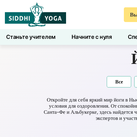
Вы
Станьте учителем
Начните с нуля
Спе
7 дней здоровья
Блог
Учиться
Все
Откройте для себя яркий мир йоги в Н
условия для оздоровления. От спокойн
Санта-Фе и Альбукерке, здесь найдется 
экспертов и учас