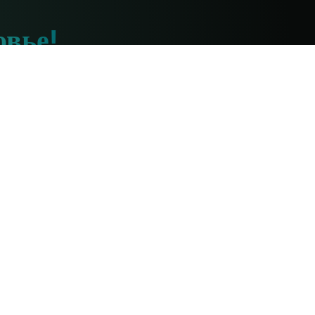
овье!
них ответим.
Ресурсы по аюрведе
Диета
Курсы
Для начинающих
Лекарство