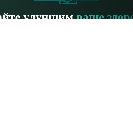
айте улучшим
ваше здор
есь задавать нам любые вопросы. Мы с удовольствием на 
Связаться с
нами
га
Ресурсы по йоге
Йога для начинающих
анда
Подготовка учителей
 с нами
Обзоры обучения
та
Ресурсы для учителей