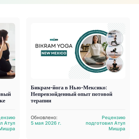
Бикрам-йога в Нью-Мексико:
овый
Непревзойденный опыт потовой
ке
терапии
цензию
Обновлено:
Рецензию
л Атул
5 мая 2026 г.
подготовил Атул
Мишра
Мишра