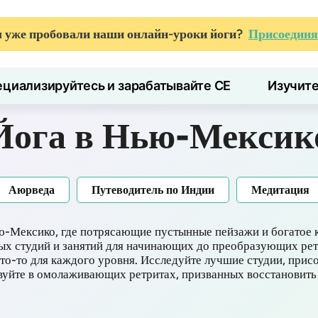
 уже пробовали наши онлайн-уроки йоги?
Присоединя
циализируйтесь и зарабатывайте CE
Изучит
Йога в Нью-Мексик
Аюрведа
Путеводитель по Индии
Медитация
ью-Мексико, где потрясающие пустынные пейзажи и богатое 
ых студий и занятий для начинающих до преобразующих рет
что-то для каждого уровня. Исследуйте лучшие студии, прис
твуйте в омолаживающих ретритах, призванных восстановить 