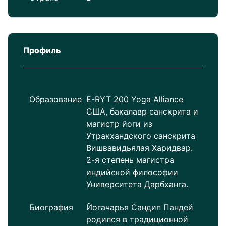
Профиль
Образование
E-RYT 200 Yoga Alliance
США, бакалавр санскрита и
магистр йоги из
Утракхандского санскрита
Вишвавидьялая Харидвар.
2-я степень магистра
индийской философии
Университета Дарбханга.
Биография
Йогачарья Сандип Пандей
родился в традиционной