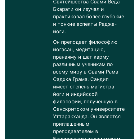
Святейшества Свами Веда
Бхарати он изучал и
практиковал более глубокие
и тонкие аспекты Раджа-
йоги.
Он преподает философию
йогасан, медитацию,
пранаяму и шат карму
различным ученикам по
всему миру в Свами Рама
Садхка Грама. Сандип
имеет степень магистра
йоги и индийской
философии, полученную в
Санскритском университете
Уттаракханда. Он является
приглашенным
преподавателем в
Бенаресском индуистском