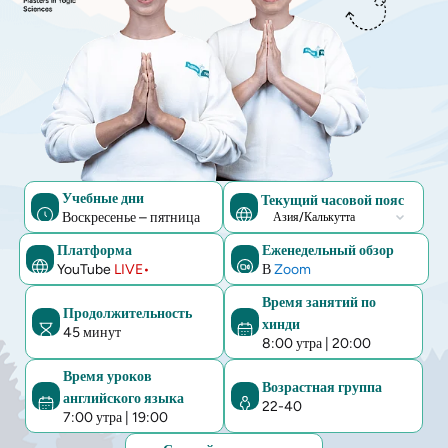
Учебные дни
Текущий часовой пояс
Воскресенье – пятница
Текущий
часовой
Платформа
Еженедельный обзор
YouTube
LIVE•
В
Zoom
пояс
Время занятий по
Продолжительность
хинди
45 минут
8:00 утра
|
20:00
Время уроков
Возрастная группа
английского языка
22-40
7:00 утра
|
19:00