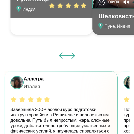
Индия
Шелковист
Пуне, Индия
Аллегра
Италия
Завершила 200-часовой курс подготовки
Потр
инструкторов йоги в Ришикеше и полностью им
курс
довольна. Путь был непростым: жара, сложные
пред
уроки, действительно требующие умственных и
преп
физических усилий, я научилась справляться с
хоро