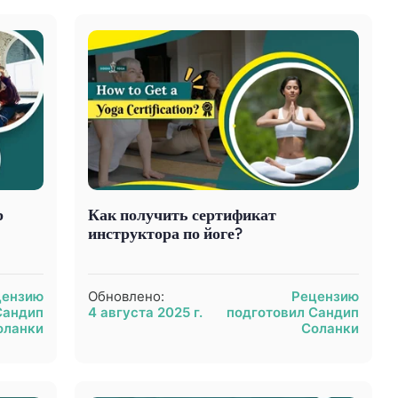
р
Как получить сертификат
инструктора по йоге?
цензию
Обновлено:
Рецензию
Сандип
4 августа 2025 г.
подготовил Сандип
оланки
Соланки