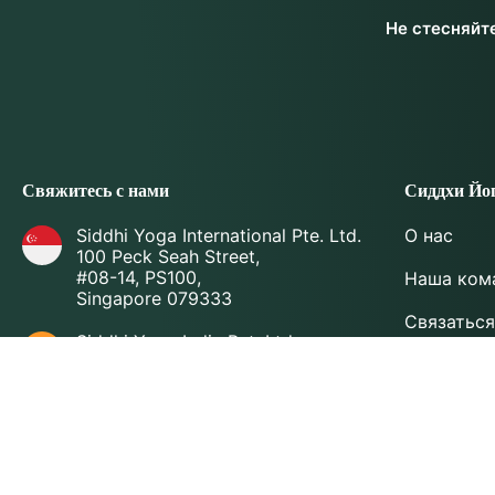
Не стесняйт
Свяжитесь с нами
Сиддхи Йо
Siddhi Yoga International Pte. Ltd.
О нас
100 Peck Seah Street,
#08-14, PS100,
Наша ком
Singapore 079333
Связаться
Siddhi Yoga India Pvt. Ltd.
SCO 79, третий этаж, Фаза 11,
Карта сай
Сектор 65, SAS Nagar, Мохали -
160062
Политика 
, Пенджаб, Индия
политика
+91-83609 45527
Условия 