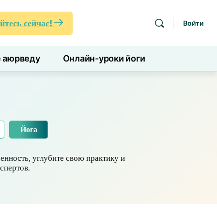
йтесь сейчас!
Войти
е аюрведу
Онлайн-уроки йоги
Йога
енность, углубите свою практику и
спертов.