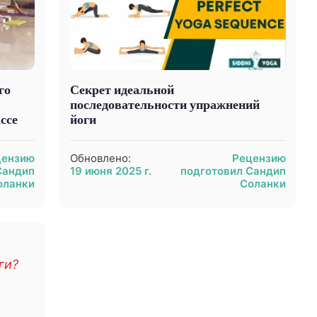
го
Секрет идеальной
последовательности упражнений
ссе
йоги
цензию
Обновлено:
Рецензию
Сандип
19 июня 2025 г.
подготовил Сандип
оланки
Соланки