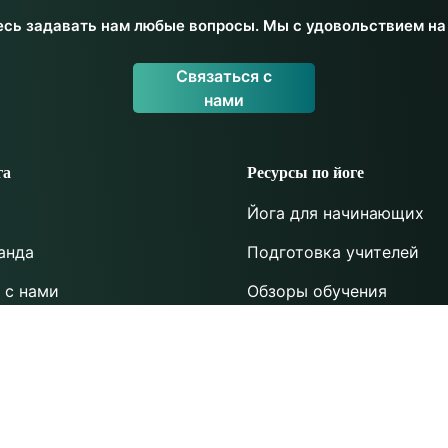
есь задавать нам любые вопросы. Мы с удовольствием на 
Связаться с
нами
га
Ресурсы по йоге
Йога для начинающих
анда
Подготовка учителей
 с нами
Обзоры обучения
та
Ресурсы для учителей
возврата средств
Занимайтесь йогой
 конфиденциальности
Позы
и положения