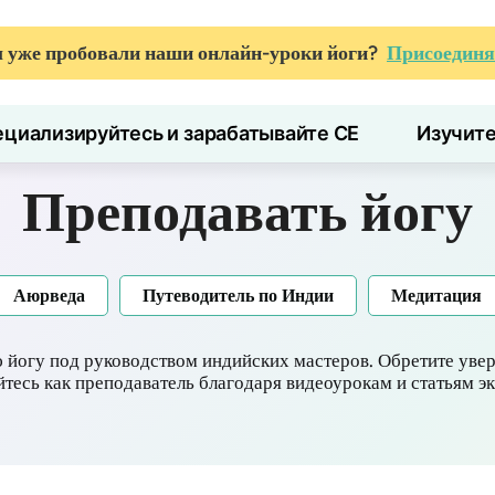
 уже пробовали наши онлайн-уроки йоги?
Присоединя
циализируйтесь и зарабатывайте CE
Изучит
Преподавать йогу
Аюрведа
Путеводитель по Индии
Медитация
йогу под руководством индийских мастеров. Обретите увер
йтесь как преподаватель благодаря видеоурокам и статьям эк