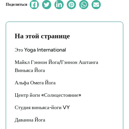
Поделиться
На этой странице
Это Yoga International
Майкл Гэннон Йога/Гэннон Аштанга
Виньяса Йога
Альфа Омега Йога
Центр йоги «Солнцестояние»
Студия виньяса-йоги VY
Даванна Йога