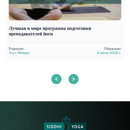
Лучшая в мире программа подготовки
К
преподавателей йоги
п
Рецензент:
Обновлено:
Р
Атул Мишра
4 июля 2026 г.
С