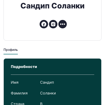
Сандип Соланки
Профиль
Подробности
Имя
Сандип
Фамилия
Соланки
Страна
В