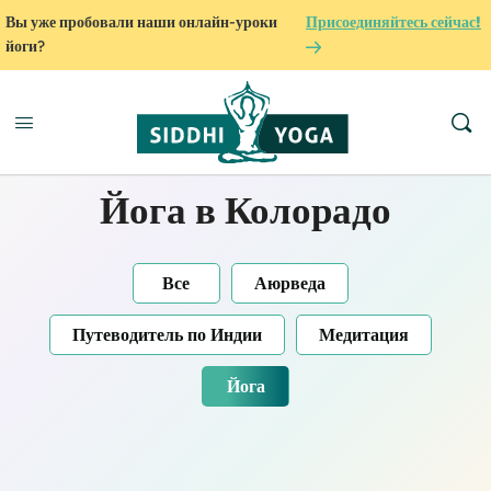
Вы уже пробовали наши онлайн-уроки
Присоединяйтесь сейчас!
йоги?
Йога в Колорадо
Все
Аюрведа
Путеводитель по Индии
Медитация
Йога