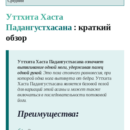
Средний
Уттхита Хаста
Падангустхасана
: краткий
обзор
Уттхита Хаста Падангустхасана
означает
вытягивание одной ноги, удерживая палец
одной рукой
. Это поза стоячего равновесия, при
которой одна нога вытянута от бедра.
Уттхита
Хаста Падангустхасана
является базовой позой
для вариаций этой асаны и может также
включаться в последовательности потоковой
йоги.
Преимущества: