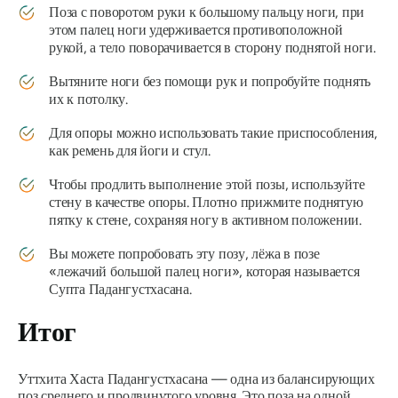
Поза с поворотом руки к большому пальцу ноги, при
этом палец ноги удерживается противоположной
рукой, а тело поворачивается в сторону поднятой ноги.
Вытяните ноги без помощи рук и попробуйте поднять
их к потолку.
Для опоры можно использовать такие приспособления,
как ремень для йоги и стул.
Чтобы продлить выполнение этой позы, используйте
стену в качестве опоры. Плотно прижмите поднятую
пятку к стене, сохраняя ногу в активном положении.
Вы можете попробовать эту позу, лёжа в позе
«лежачий большой палец ноги», которая называется
Супта Падангустхасана.
Итог
Уттхита Хаста Падангустхасана
— одна из балансирующих
поз среднего и продвинутого уровня. Это поза на одной