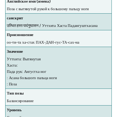
Английское имя (имена)
Поза с вытянутой рукой к большому пальцу ноги
санскрит
उत्थित हस्त पादंगुष्ठासन /
Уттхита Хаста Падангуштхасана
Произношение
оо-ти-та ха-стах ПАХ-ДАН-гус-ТА-сах-на
Значение
Уттхита: Вытянутая
Хаста:
Пада рук: Ангустха ног
: Асана большого пальца ноги
: Поза
Тип позы
Балансирование
Уровень