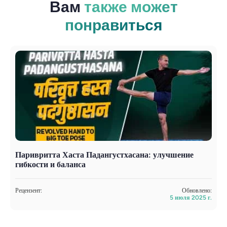
Вам
также может
понравиться
Паривритта Хаста Падангустхасана: улучшение
О
гибкости и баланса
ф
Рецензент:
Обновлено:
Р
5 июля 2025 г.
С