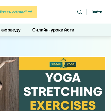
йтесь сейчас!
Войти
е аюрведу
Онлайн-уроки йоги