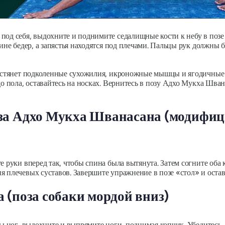
под себя, выдохните и поднимите седалищные кости к небу в поз
ине бедер, а запястья находятся под плечами. Пальцы рук должны 
 растянет подколенные сухожилия, икроножные мышцы и ягодичные
о пола, оставайтесь на носках. Вернитесь в позу Адхо Мукха Швана
за Адхо Мукха Шванасана (модифиц
 руки вперед так, чтобы спина была вытянута. Затем согните оба к
я плечевых суставов. Завершите упражнение в позе «стол» и оста
 (поза собаки мордой вниз)
ы ног, выдохните и выпрямите ноги, поднимая копчик. Убедитесь, 