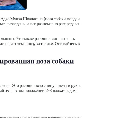
е
Адхо Мукха Шванасана
(поза собаки мордой
быть разведены, а вес равномерно распределен
 мышцы. Это также растянет заднюю часть
сана, а затем в позу «столик». Оставайтесь в
ированная поза собаки
олена. Это растянет всю спину, плечи и руки.
вайтесь в этом положении 2-3 вдоха-выдоха.
что запястья находятся под плечами, а пальцы