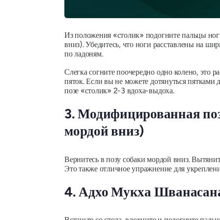
Из положения «столик» подогните пальцы ног 
вниз). Убедитесь, что ноги расставлены на шир
по ладоням.
Слегка согните поочередно одно колено, это
пяток. Если вы не можете дотянуться пятками д
позе «столик» 2-3 вдоха-выдоха.
3. Модифицированная по
мордой вниз)
Вернитесь в позу собаки мордой вниз. Вытяните
Это также отличное упражнение для укреплени
4. Адхо Мукха Шванасана
Встаньте со стола, вдохните и подогните пальц