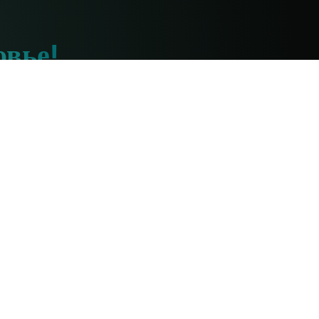
овье!
них ответим.
Ресурсы по аюрведе
Диета
Курсы
Для начинающих
Лекарство