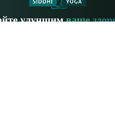
айте улучшим
ваше здор
есь задавать нам любые вопросы. Мы с удовольствием на 
Связаться с
нами
га
Ресурсы по йоге
Йога для начинающих
анда
Подготовка учителей
 с нами
Обзоры обучения
та
Ресурсы для учителей