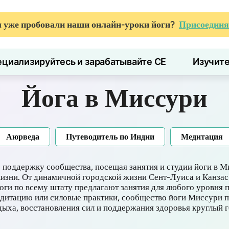
 уже пробовали наши онлайн-уроки йоги?
Присоединя
циализируйтесь и зарабатывайте CE
Изучит
Йога в Миссури
Аюрведа
Путеводитель по Индии
Медитация
 поддержку сообщества, посещая занятия и студии йоги в М
жизни. От динамичной городской жизни Сент-Луиса и Канза
оги по всему штату предлагают занятия для любого уровня 
медитацию или силовые практики, сообщество йоги Миссури 
дыха, восстановления сил и поддержания здоровья круглый г