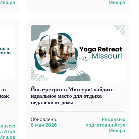
Мишра
Мишра
е в
Йога-ретрит в Миссури: найдите
 как
идеальное место для отдыха
недалеко от дома
Обновлено:
Рецензию
8 мая 2026 г.
подготовил Атул
цензию
Мишра
л Атул
Мишра