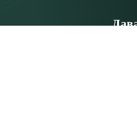
Дав
Не стесняйт
Свяжитесь с нами
Сиддхи Йо
Siddhi Yoga International Pte. Ltd.
О нас
100 Peck Seah Street,
#08-14, PS100,
Наша ком
Singapore 079333
Связаться
Siddhi Yoga India Pvt. Ltd.
SCO 79, третий этаж, Фаза 11,
Карта сай