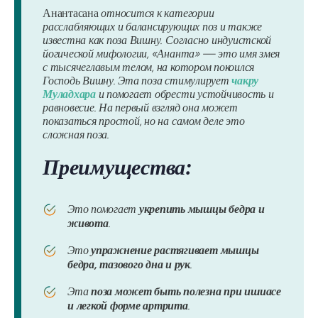
Анантасана
относится к категории
расслабляющих и балансирующих поз и также
известна как поза Вишну. Согласно индуистской
йогической мифологии, «Ананта» — это имя змея
с тысячеглавым телом, на котором покоился
Господь Вишну. Эта поза стимулирует
чакру
Муладхара
и помогает обрести устойчивость и
равновесие. На первый взгляд она может
показаться простой, но на самом деле это
сложная поза.
Преимущества:
Это помогает
укрепить мышцы бедра и
живота
.
Это
упражнение растягивает мышцы
бедра, тазового дна и рук
.
Эта
поза может быть полезна при ишиасе
и легкой форме артрита
.