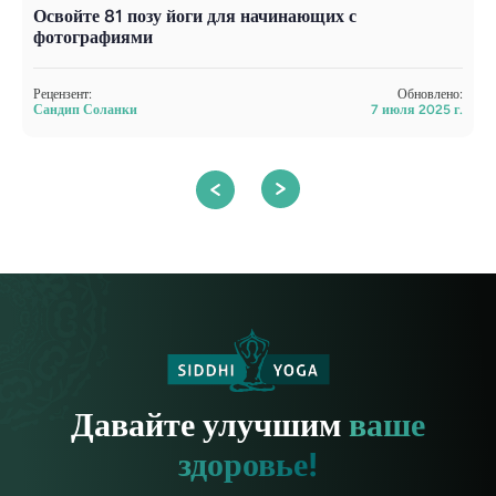
Освойте 81 позу йоги для начинающих с
К
фотографиями
п
Рецензент:
Обновлено:
Р
Сандип Соланки
7 июля 2025 г.
С
Давайте улучшим
ваше
здоровье!