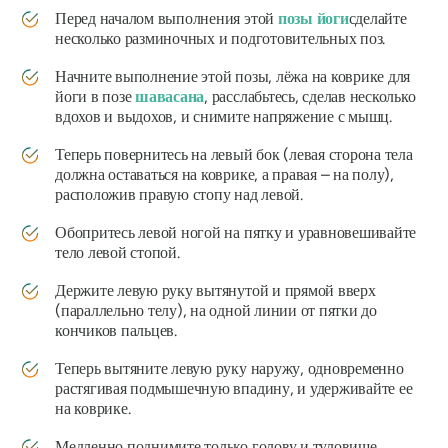
Перед началом выполнения этой
позы йоги
сделайте
несколько разминочных и подготовительных поз.
Начните выполнение этой позы, лёжа на коврике для
йоги в позе
шавасана
, расслабьтесь, сделав несколько
вдохов и выдохов, и снимите напряжение с мышц.
Теперь повернитесь на левый бок (левая сторона тела
должна оставаться на коврике, а правая – на полу),
расположив правую стопу над левой.
Обопритесь левой ногой на пятку и уравновешивайте
тело левой стопой.
Держите левую руку вытянутой и прямой вверх
(параллельно телу), на одной линии от пятки до
кончиков пальцев.
Теперь вытяните левую руку наружу, одновременно
растягивая подмышечную впадину, и удерживайте ее
на коврике.
Медленно поднимите только голову и туловище,