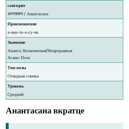
санскрит
अनन्तासन /
Анантасана
Произношение
а-нан-та-а-су-на
Значение
Ананта: Бесконечная/Непрерывная
Асана: Поза
Тип позы
Откидная спинка
Уровень
Средний
Анантасана вкратце