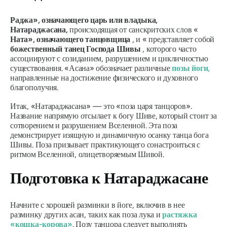
Раджа», означающего царь или владыка,
Натараджасана,
происходящая от санскритских слов «
Ната
», означающего танцовщица
, и « представляет собой
божественный танец Господа Шивы
, которого часто
ассоциируют с созиданием, разрушением и цикличностью
существования. «Асана» обозначает различные
позы йоги,
направленные на достижение физического и духовного
благополучия.
Итак, «
Натараджасана
» — это «
поза царя танцоров
».
Название напрямую отсылает к богу Шиве, который стоит за
сотворением и разрушением Вселенной. Эта поза
демонстрирует изящную и динамичную осанку танца бога
Шивы. Поза призывает практикующего сонастроиться с
ритмом Вселенной, олицетворяемым Шивой.
Подготовка к
Натараджасане
Начните с хорошей разминки в йоге, включив в нее
разминку других асан, таких как поза лука и
растяжка
«кошка-корова»
. Позу танцора следует выполнять