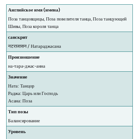
Английское имя (имена)
Поза танцовщицы, Поза повелителя танца, Поза танцующей
Шивы, Поза короля танца
санскрит
नटराजासन /
Натараджасана
Произношение
на-тара-джас-анна
Значение
Ната: Танцор
Раджа: Царь или Господь
Асана: Поза
Тип позы
Балансирование
Уровень