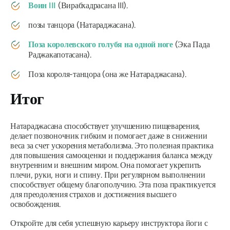
Воин III
(
Вирабхадрасана
III).
позы танцора (
Натараджасана
).
Поза королевского голубя на одной ноге
(Эка Пада
Раджакапотасана).
Поза короля-танцора (она же
Натараджасана
).
Итог
Натараджасана
способствует улучшению пищеварения,
делает позвоночник гибким и помогает даже в снижении
веса за счет ускорения метаболизма. Это полезная практика
для повышения самооценки и поддержания баланса между
внутренним и внешним миром. Она помогает укрепить
плечи, руки, ноги и спину. При регулярном выполнении
способствует общему благополучию. Эта поза практикуется
для преодоления страхов и достижения высшего
освобождения.
Откройте для себя успешную карьеру инструктора йоги с