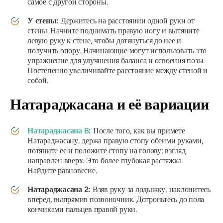
самое с другой стороны.
У стены:
Держитесь на расстоянии одной руки от
стены. Начните поднимать правую ногу и вытяните
левую руку к стене, чтобы дотянуться до нее и
получить опору. Начинающие могут использовать это
упражнение для улучшения баланса и освоения позы.
Постепенно увеличивайте расстояние между стеной и
собой.
Натараджасана
и её вариации
Натараджасана
B
:
После того, как вы примете
Натараджасану,
держа правую стопу обеими руками,
потяните ее и положите стопу на голову; взгляд
направлен вверх. Это более глубокая растяжка.
Найдите равновесие.
Натараджасана
2:
Взяв руку за лодыжку, наклонитесь
вперед, выпрямив позвоночник. Дотроньтесь до пола
кончиками пальцев правой руки.