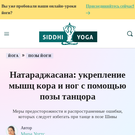
Вы уже пробовали наши онлайн-уроки
Присоединяйтесь сейчас!
йоги?
»
ЙОГА
ПОЗЫ ЙОГИ
Натараджасана: укрепление
мышц кора и ног с помощью
позы танцора
Меры предосторожности и распространенные ошибки,
которых следует избегать при танце в позе Шивы
Автор
Мира Уоттс