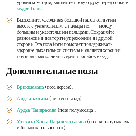
уровня комфорта, вытяните правую руку перед собой в
мудре Гьян
.
Выдохните, удерживая большой палец согнутым
вместе с указательным, а пальцы ног — между
большим и указательным пальцами. Сохраняйте
равновесие и повторите упражнение на другой
стороне. Эта поза йоги помогает поддерживать
здоровье дыхательной системы и является хорошей
позой для выполнения серии прогибов назад.
Дополнительные позы
Врикшасана
(поза дерева).
Анджанаясана
(низкий выпад).
Ардха Чандрасана
(поза полумесяца).
Уттхита Хаста Падангустхасана
(поза вытянутых рук
и больших пальцев ног).