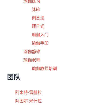
瑜伽练习
脉轮
调息法
拜日式
瑜伽入门
瑜伽手印
瑜伽静修
瑜伽老师
瑜伽教师培训
团队
阿米特·雷赫拉
阿图尔·米什拉