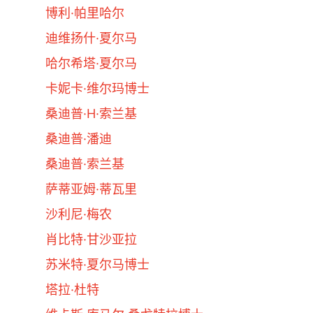
博利·帕里哈尔
迪维扬什·夏尔马
哈尔希塔·夏尔马
卡妮卡·维尔玛博士
桑迪普·H·索兰基
桑迪普·潘迪
桑迪普·索兰基
萨蒂亚姆·蒂瓦里
沙利尼·梅农
肖比特·甘沙亚拉
苏米特·夏尔马博士
塔拉·杜特