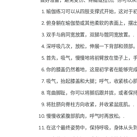
做好准备，避免受伤、疼痛或扭伤。你可以从
瑜伽练习可以从四肢支撑式开始，这对于初
俯身躺在瑜伽垫或其他柔软的表面上，摆出
双手与肩同宽放置，双腿与髋同宽放置。.
深呼吸几次，放松，伸展一下背部和颈部。
首先，吸气，慢慢地将前臂放在垫子上，手
你的膝盖仍然着地，这是初学者在能够完成
吸气，抬起膝盖和大腿；呼气，收紧核心肌
弯曲脚趾，你可以将脚后跟并拢，或者保持
将肚脐向脊柱方向收紧，并收紧盆底肌。.
慢慢收紧腹部肌肉，呼气时再放松。.
在这个最终姿势中，保持呼吸，身体从头到