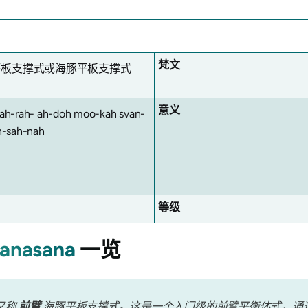
梵文
平板支撑式或海豚平板支撑式
意义
ah-rah- ah-doh moo-kah svan-
h-sah-nah
等级
vanasana
一览
，又称
前臂
海豚平板支撑式。这是一个入门级的前臂平衡体式，通