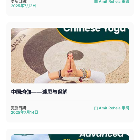
更新日期：
由 Amit Rehela 审阅
2025年7月2日
中国瑜伽——迷思与误解
更新日期：
由 Amit Rehela 审阅
2025年7月14日