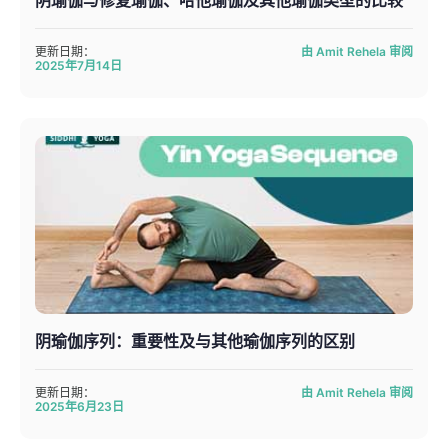
阴瑜伽与修复瑜伽、哈他瑜伽及其他瑜伽类型的比较
更新日期：
由 Amit Rehela 审阅
2025年7月14日
阴瑜伽序列：重要性及与其他瑜伽序列的区别
更新日期：
由 Amit Rehela 审阅
2025年6月23日