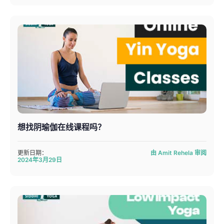
想找阴瑜伽在线课程吗？
更新日期：
由 Amit Rehela 审阅
2024年3月29日