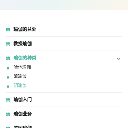
瑜伽的益处
教授瑜伽
瑜伽的种类
哈他瑜伽
流瑜伽
阴瑜伽
瑜伽入门
瑜伽业务