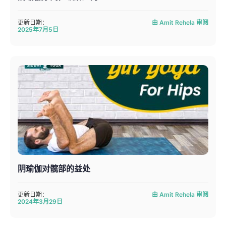
更新日期：
由 Amit Rehela 审阅
2025年7月5日
阴瑜伽对髋部的益处
更新日期：
由 Amit Rehela 审阅
2024年3月29日