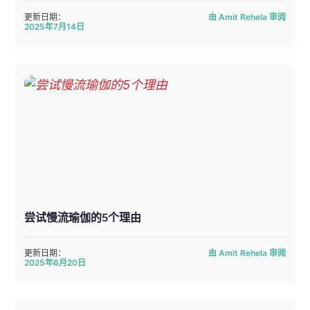
更新日期：
由 Amit Rehela 审阅
2025年7月14日
尝试慢流瑜伽的5个理由
更新日期：
由 Amit Rehela 审阅
2025年6月20日