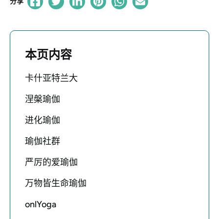
分享
本页内容
卡什亚特兰大
涅槃瑜伽
进化瑜伽
瑜伽社群
严厉的爱瑜伽
万物皆生命瑜伽
onlYoga