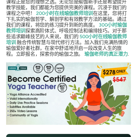
课程正是您的理想之选。无论您是瑜伽新手还是希望提升
教学技能，我们都能为您提供完美的课程。沉浸于我们的
课程之中吧！
200小时在线瑜伽教师培训
在这里，您将打
下扎实的瑜伽哲学、解剖学和有效教学方法的基础。通过
我们的课程，将您的练习提升到新的高度。
300小时瑜伽
教师培训
探索高阶体式、呼吸控制法和编排技巧。对于那
些追求巅峰技艺的人来说，我们的
500小时在线瑜伽教师
培训
融合传统智慧与现代修行方法。加入我们充满热情的
瑜伽爱好者社群，在家中舒适地开启一段改变人生的旅
程。立即报名，探索你的瑜伽之旅。
瑜伽老师的真正潜力
.