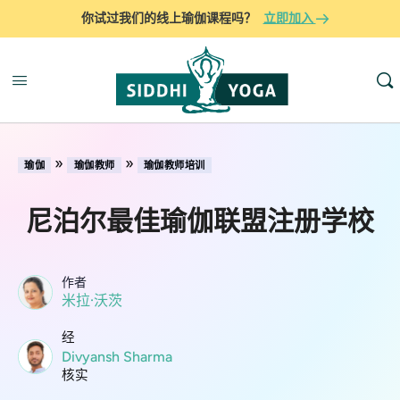
你试过我们的线上瑜伽课程吗？
立即加入
»
»
瑜伽
瑜伽教师
瑜伽教师培训
尼泊尔最佳瑜伽联盟注册学校
作者
米拉·沃茨
经
Divyansh Sharma
核实