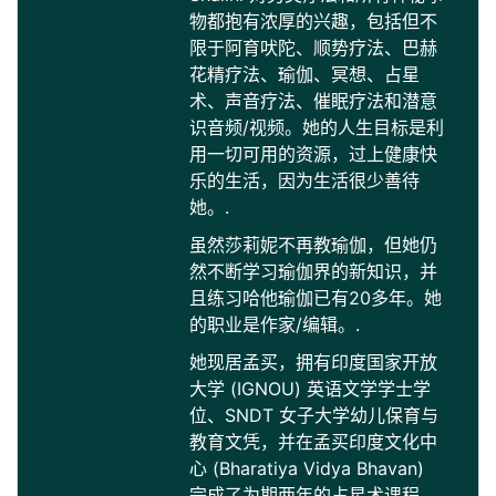
物都抱有浓厚的兴趣，包括但不
限于阿育吠陀、顺势疗法、巴赫
花精疗法、瑜伽、冥想、占星
术、声音疗法、催眠疗法和潜意
识音频/视频。她的人生目标是利
用一切可用的资源，过上健康快
乐的生活，因为生活很少善待
她。.
虽然莎莉妮不再教瑜伽，但她仍
然不断学习瑜伽界的新知识，并
且练习哈他瑜伽已有20多年。她
的职业是作家/编辑。.
她现居孟买，拥有印度国家开放
大学 (IGNOU) 英语文学学士学
位、SNDT 女子大学幼儿保育与
教育文凭，并在孟买印度文化中
心 (Bharatiya Vidya Bhavan)
完成了为期两年的占星术课程，