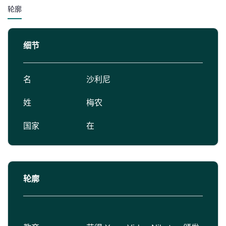
轮廓
细节
名
沙利尼
姓
梅农
国家
在
轮廓