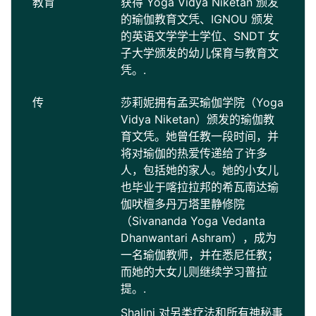
教育
获得 Yoga Vidya Niketan 颁发
的瑜伽教育文凭、IGNOU 颁发
的英语文学学士学位、SNDT 女
子大学颁发的幼儿保育与教育文
凭。.
传
莎莉妮拥有孟买瑜伽学院（Yoga
Vidya Niketan）颁发的瑜伽教
育文凭。她曾任教一段时间，并
将对瑜伽的热爱传递给了许多
人，包括她的家人。她的小女儿
也毕业于喀拉拉邦的希瓦南达瑜
伽吠檀多丹万塔里静修院
（Sivananda Yoga Vedanta
Dhanwantari Ashram），成为
一名瑜伽教师，并在悉尼任教；
而她的大女儿则继续学习普拉
提。.
Shalini 对另类疗法和所有神秘事