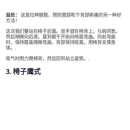
益处：
这是拉伸腿筋、预防髋部和下背部疼痛的另一种好
方法！
这次我们要站在椅子后面。双手放在椅背上，与肩同宽，
然后稍微向后退，直到躯干开始向地面弯曲。向前弯曲
时，保持膝盖微微弯曲，背部保持挺直。用椅背支撑身
体。.
吸气时用力蹬椅背，然后回到站立姿势。.
3. 椅子鹰式