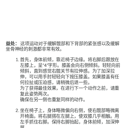
益处：
这项运动对于缓解髋部和下背部的紧张感以及缓解
坐骨神经的刺激都非常有效。
首先，身体前倾，靠近椅子边缘。将右脚后跟放在
左膝上，呈“4”字形。膝盖会向右侧倾斜。轻轻向前
倾斜，直到感觉右髋关节有拉伸感。为了加深拉
伸，可以用手肘轻轻向下按压膝盖。如果膝盖有任
何拉扯或压迫感，请稍微后退一些。
为了获得最佳效果，在进行下一个动作之前，请重
复此姿势两次。
确保在另一侧也重复同样的动作。
坐在椅子上，身体略微偏向右侧，使右髋部略微离
开椅面。将右腿搭在左腿上，使双膝几乎相触。用
左手抓住右脚。保持右脚抬起，身体前倾，加深伸
展。.