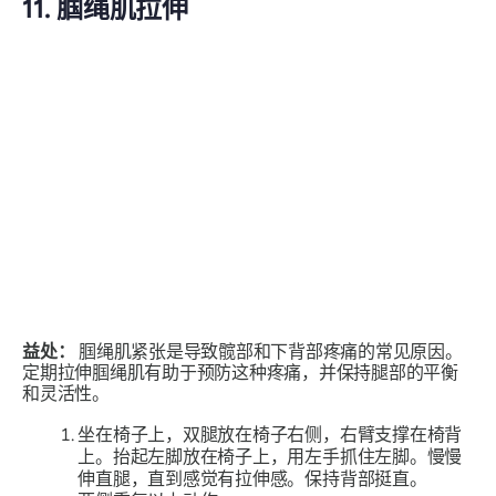
11. 腘绳肌拉伸
益处：
腘绳肌紧张是导致髋部和下背部疼痛的常见原因。
定期拉伸腘绳肌有助于预防这种疼痛，并保持腿部的平衡
和灵活性。
坐在椅子上，双腿放在椅子右侧，右臂支撑在椅背
上。抬起左脚放在椅子上，用左手抓住左脚。慢慢
伸直腿，直到感觉有拉伸感。保持背部挺直。