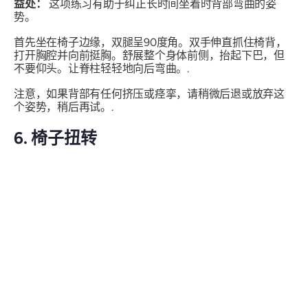
益处：
这项练习有助于纠正长时间坐着时背部弯曲的姿
势。
首先坐在椅子边缘，双腿呈90度角。双手伸直抓住椅背，
打开胸腔并向前挺胸。舒展整个身体前侧，抬起下巴，但
不要仰头。让脊柱轻轻地向后弯曲。.
注意，如果背部有任何挤压或痉挛，请稍微后退或放弃这
个姿势，稍后再试。.
6. 椅子扭转