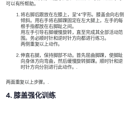
可以有所帮助。
将右脚后跟放在左膝上，呈“4”字形。膝盖会向右侧
倾斜。用右手将右脚踝固定在左大腿上，左手的每
根手指都放在右脚趾之间。
用左手引导右脚缓慢旋转，直至完成其全部活动范
围。务必顺时针和逆时针方向都进行练习。
两侧重复以上动作。
伸直右腿，保持脚部不动。首先屈曲脚踝，使脚趾
向身体方向弯曲，然后缓慢旋转脚踝。顺时针和逆
时针方向分别进行此动作。.
两面重复以上步骤。.
4. 膝盖强化训练