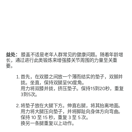
益处：
膝盖不适是老年人群常见的健康问题。随着年龄增
长，通过进行此类锻炼来增强膝关节周围的力量至关重
要。
首先，在双膝之间放一个薄而结实的垫子，双脚并
拢。坐直，保持双腿呈90度角。
用力将双膝并拢，挤压垫子。保持15到20秒，重复
3到5次。
将垫子放在大腿下方。伸直右腿，将其抬离地面。
用力将大腿压向垫子，并将脚趾向身体方向弯曲。
保持 10 至 15 秒，重复 3 至 5 次。
换另一条腿重复以上动作。