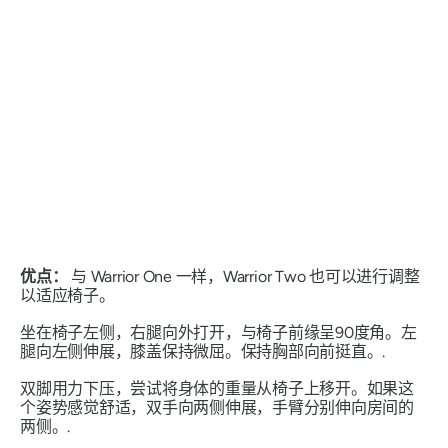
优点：
与 Warrior One 一样，Warrior Two 也可以进行调整
以适应椅子。
坐在椅子左侧，右腿向外打开，与椅子前缘呈90度角。左
腿向左侧伸展，膝盖保持微屈。保持胸部向前挺直。.
双脚用力下压，尝试将身体的重量从椅子上移开。如果这
个姿势感觉舒适，双手向两侧伸展，手臂分别伸向房间的
两侧。.