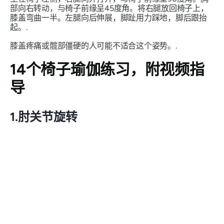
部向右转动，与椅子前缘呈45度角。将右腿放回椅子上，
膝盖弯曲一半。左腿向后伸展，脚趾用力踩地，脚后跟抬
起。.
膝盖疼痛或髋部僵硬的人可能不适合这个姿势。.
14个椅子瑜伽练习，附视频指
导
1.肘关节旋转