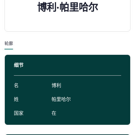
博利·帕里哈尔
轮廓
细节
名
博利
姓
帕里哈尔
国家
在