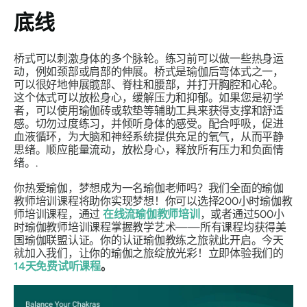
底线
桥式可以刺激身体的多个脉轮。练习前可以做一些热身运
动，例如颈部或肩部的伸展。桥式是瑜伽后弯体式之一，
可以很好地伸展髋部、脊柱和腰部，并打开胸腔和心轮。
这个体式可以放松身心，缓解压力和抑郁。如果您是初学
者，可以使用瑜伽砖或软垫等辅助工具来获得支撑和舒适
感。切勿过度练习，并倾听身体的感受。配合呼吸，促进
血液循环，为大脑和神经系统提供充足的氧气，从而平静
思绪。顺应能量流动，放松身心，释放所有压力和负面情
绪。.
你热爱瑜伽，梦想成为一名瑜伽老师吗？我们全面的瑜伽
教师培训课程将助你实现梦想！你可以选择200小时瑜伽教
师培训课程，通过
在线流瑜伽教师培训
，或者通过500小
时瑜伽教师培训课程掌握教学艺术——所有课程均获得美
国瑜伽联盟认证。你的认证瑜伽教练之旅就此开启。今天
就加入我们，让你的瑜伽之旅绽放光彩！立即体验我们的
14天免费试听课程
。