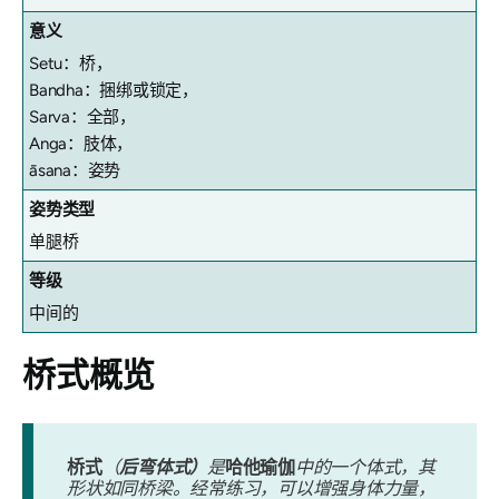
意义
Setu：桥，
Bandha：捆绑或锁定，
Sarva：全部，
Anga：肢体，
āsana：姿势
姿势类型
单腿桥
等级
中间的
桥式
概览
桥式
（
后弯体式
）
是
哈他瑜伽
中的一个体式，其
形状如同桥梁。经常练习，可以增强身体力量，