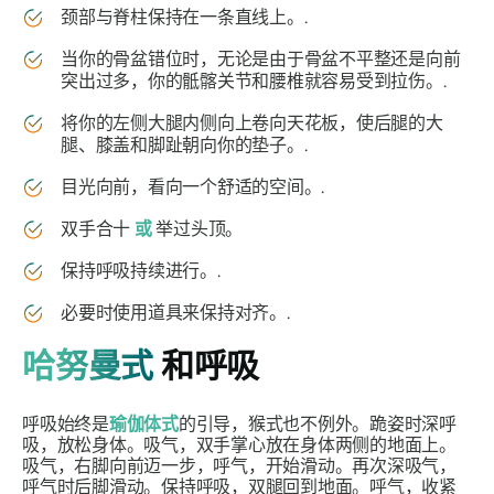
颈部与脊柱保持在一条直线上。.
当你的骨盆错位时，无论是由于骨盆不平整还是向前
突出过多，你的骶髂关节和腰椎就容易受到拉伤。.
将你的左侧大腿内侧向上卷向天花板，使后腿的大
腿、膝盖和脚趾朝向你的垫子。.
目光向前，看向一个舒适的空间。.
双手合十
或
举过头顶。
保持呼吸持续进行。.
必要时使用道具来保持对齐。.
哈努曼式
和呼吸
呼吸始终是
瑜伽体式
的引导，猴式也不例外。跪姿时深呼
吸，放松身体。吸气，双手掌心放在身体两侧的地面上。
吸气，右脚向前迈一步，呼气，开始滑动。再次深吸气，
呼气时后脚滑动。保持呼吸，双腿回到地面。呼气，收紧