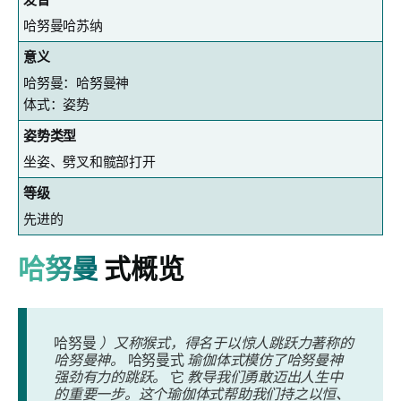
哈努曼哈苏纳
意义
哈努曼：哈努曼神
体式：姿势
姿势类型
坐姿、劈叉和髋部打开
等级
先进的
哈努曼
式概览
哈努曼
）又称猴式，得名于以惊人跳跃力著称的
哈努曼神。
哈努曼式
瑜伽体式模仿了哈努曼神
强劲有力的跳跃。
它
教导我们勇敢迈出人生中
的重要一步。这个瑜伽体式帮助我们持之以恒、