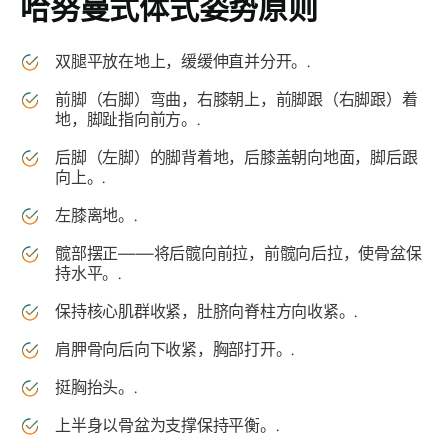
哈努曼式
体式姿势原则
双腿平放在地上，缓缓伸直并分开。.
前脚（右脚）弯曲，右膝朝上，前脚跟（右脚跟）着
地，脚趾指向前方。.
后脚（左脚）的脚背着地，后膝盖朝向地面，脚后跟
向上。.
左膝离地。.
髋部摆正——将后髋向前拉，前髋向后拉，使骨盆保
持水平。.
保持核心肌群收紧，肚脐向脊柱方向收紧。.
肩胛骨向后向下收紧，胸部打开。.
挺胸抬头。.
上半身以骨盆为支撑保持平衡。.