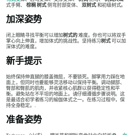
式手臂、
棕榈
树式
侧弯肘部变体、
双树式
和初级树式。
加深姿势
闭上眼睛寻找平衡可以增加
树式的
难度。你也可以将双手
掌心向上伸直，增加体式的挑战性。坚持练习
树式
可以加
深体式的难度。
新手提示
始终保持伸直腿的膝盖微屈，不要锁死。脚掌用力踩在地
面上，但同时也要能够灵活移动以保持平衡。调动腿部、
臀部和臀肌的肌肉，并收紧核心肌群以获得稳定性和平
衡。避免站在不平坦的地面上。请仔细遵循步骤说明。这
是最适合初学者练习的瑜伽体式之一。在练习过程中，保
持全身稳定。.
准备姿势