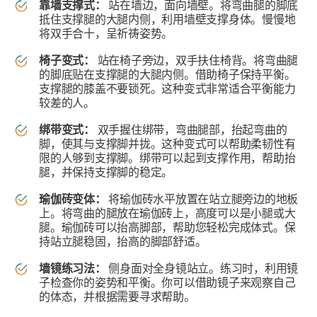
靠墙支撑式：
站在墙边，面向墙壁。将弯曲腿的脚底
抵住支撑腿的大腿内侧，利用墙壁支撑身体。慢慢地
将双手合十，呈祈祷姿势。
椅子变式：
站在椅子旁边，双手扶住椅背。将弯曲腿
的脚底贴在支撑腿的大腿内侧。借助椅子保持平衡。
支撑腿的膝盖不要锁死。这种变式非常适合平衡能力
较差的人。
绑带变式：
双手握住绑带，弯曲腿部，抬起弯曲的
脚，使其与支撑脚并拢。这种变式可以帮助柔韧性有
限的人够到支撑脚。绑带可以起到支撑作用，帮助抬
腿，并保持支撑脚的稳定。
瑜伽砖变体：
将瑜伽砖水平放置在站立腿旁边的地板
上。将弯曲的腿放在瑜伽砖上，高度可以是小腿或大
腿。瑜伽砖可以抬高脚部，帮助您轻松完成体式。保
持站立腿稳固，抬高的脚部舒适。
墙镜练习法：
侧身面对全身镜站立。练习时，利用镜
子检查你的姿势和平衡。你可以借助镜子来观察自己
的体态，并根据需要寻求帮助。