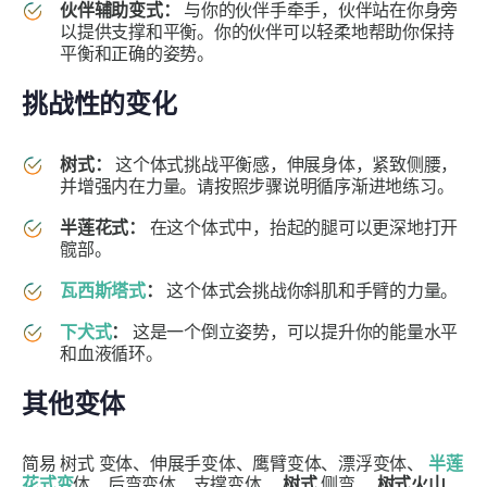
伙伴辅助变式：
与你的伙伴手牵手，伙伴站在你身旁
以提供支撑和平衡。你的伙伴可以轻柔地帮助你保持
平衡和正确的姿势。
挑战性的变化
树式：
这个体式挑战平衡感，伸展身体，紧致侧腰，
并增强内在力量。请按照步骤说明循序渐进地练习。
半莲花式：
在这个体式中，抬起的腿可以更深地打开
髋部。
瓦西斯塔式
：
这个体式会挑战你斜肌和手臂的力量。
下犬式
：
这是一个倒立姿势，可以提升你的能量水平
和血液循环。
其他变体
简易
树式
变体、伸展手变体、鹰臂变体、漂浮变体、
半莲
花式变
体、后弯变体、支撑变体、
树式
侧弯、
树式火山