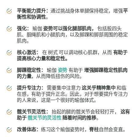
平衡能力提升：
通过挑战身体单腿保持稳定，增强
平
衡性和协调性
。
强化：
瑜伽
姿势可以强化腿部肌肉，
包括股四头
肌、腘绳肌和小腿肌肉，以及脚踝和脚部周围的稳定
肌肉。
核心激活：
在
树式
可以调动核心肌群，从而
有助于
提高核心力量和稳定性。
脚踝稳定性：
瑜伽
姿势
有助于
增强脚踝稳定性肌肉
的力量
，从而降低扭伤的风险。
提升专注力：
需要集中注意力
这关乎精神集中
和临
在感，有助于提升正念。因此，对于想要提升专注力
的人来说，这是一个很好的瑜伽体式。
髋关节灵活性：
抬起的腿的髋关节会轻轻打开，
这有
助于
髋关节的灵活性
随着时间的推移
。
改善体态
：
练习这个瑜伽姿势时，
脊柱
自然会变直。