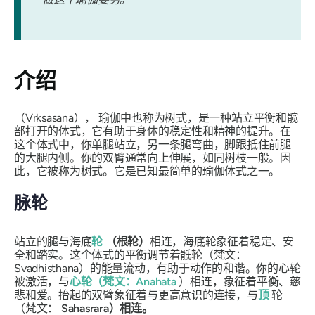
介绍
（Vrksasana），
瑜伽中也称为树式，是一种站立平衡和髋
部打开的体式，它有助于身体的稳定性和精神的提升。在
这个体式中，你单腿站立，另一条腿弯曲，脚跟抵住前腿
的大腿内侧。你的双臂通常向上伸展，如同树枝一般。因
此，它被称为树式。它是已知最简单的瑜伽体式之一。
脉轮
站立的腿与海底
轮
（根轮）
相连，海底轮象征着稳定、安
全和踏实。这个体式的平衡调节着骶轮（梵文：
Svadhisthana）的
能量流动，有助于动作的和谐。你的心轮
被激活，与
心轮（梵文：Anahata
）相连，象征着平衡、慈
悲和爱。抬起的双臂象征着与更高意识的连接，与
顶
轮
（梵文：
Sahasrara）相连。