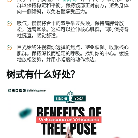
群以保持稳定和平衡。保持髋部正对前方，避免身体
向一侧倾斜，以免右髋承受压力。
吸气，慢慢将合十的双手举过头顶。保持肩胛骨放
松，远离耳朵。这样可以拉伸核心肌群，同时保持脊
柱挺直，感觉舒适。.
目光始终注视着你选择的焦点，避免跌倒。收紧核心
肌群。保持深长而稳定的呼吸。找到你的中心。缓慢
地放松姿势，并用小幅度的动作换边。.
树式
有什么好处？