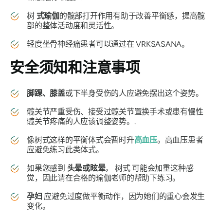
树
式瑜伽
的髋部打开作用有助于改善平衡感，提高髋
部的整体活动度和灵活性。
轻度坐骨神经痛患者可以通过在
VRKSASANA
。
安全须知和注意事项
脚踝、膝盖
或下半身受伤的人应避免摆出这个姿势。
髋关节严重受伤、接受过髋关节置换手术或患有慢性
髋关节疼痛的人应该调整姿势。.
像
树式
这样的平衡体式会暂时升
高血压
。高血压患者
应避免练习此类体式。
如果您感到
头晕或眩晕
，
树式
可能会加重这种感
觉，因此请在合格的瑜伽老师的帮助下练习。
孕妇
应避免过度做平衡动作，因为她们的重心会发生
变化。