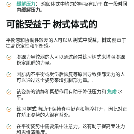
缓解压力
：
瑜伽体式中均匀的呼吸有助于
在一段时间
内缓解压力
。
可能受益于
树式体式的
平衡感和协调性较差的人可以从
树式中受益，树式
侧重于
提高稳定性和平衡感。
脚踝力量较弱的人可以通过经常练习
树式
来增强脚踝
稳定肌群的力量。
因肌肉不平衡或受伤后恢复等原因导致腿部无力的人
可以通过这个姿势来增强腿部力量。.
该姿势的镇静和冥想作用有助于降低压力和
焦虑
水
平。
练习
树式
有助于保持脊柱挺直和胸腔打开，因此对正
在矫正姿势的人很有益处。
在平衡姿势中需要集中注意力，这有助于提高专注力
和思维清晰度。.