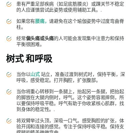
患有严重足部疾病（如足底筋膜炎）或踝关节不稳定
的人应谨慎尝试此姿势或使用辅助工具。.
如果您有
腰痛，
请避免在这个瑜伽姿势中过度弯曲脊
柱。
经常
偏头痛或头痛
的人可能会发现集中注意力和保持
平衡很困难。
树式
和呼吸
当你以
山式
站立
，准备过渡到树式时，保持平衡，深
呼吸，感受稳定。打开胸腔，扩张腹部。
当你将重心转移到一条腿上，抬起另一条腿，把抬起
的脚放在大腿内侧时，呼气。这个姿势容易摔倒，所
以要保持呼吸平稳。呼气有助于你收紧核心肌群，找
到身体的稳定性。.
将双臂举过头顶，深吸一口气。感受胸腔的扩张，体
验开阔和连接的感觉。专注于保持呼吸平稳。保持支
撑腿的膝盖微微弯曲。.