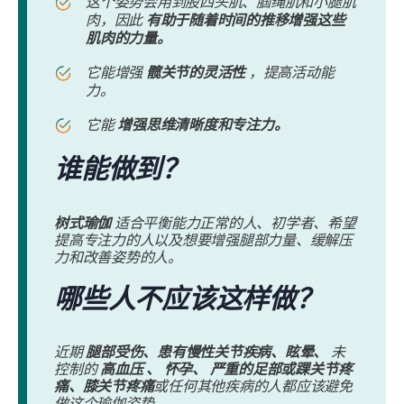
这个姿势会用到股四头肌、腘绳肌和小腿肌
肉，因此
有助于随着时间的推移增强这些
肌肉的力量。
它能增强
髋关节的灵活性
，提高活动能
力。
它能
增强思维清晰度和专注力。
谁能做到？
树式瑜伽
适合平衡能力正常的人、初学者、希望
提高专注力的人以及想要增强腿部力量、缓解压
力和改善姿势的人。
哪些人不应该这样做？
近期
腿部受伤、患有慢性关节疾病、眩晕、
未
控制的
高血压
、
怀孕、
严重的足部或踝关节疼
痛、膝关节疼痛
或任何其他疾病的人都应该避免
做这个瑜伽姿势。