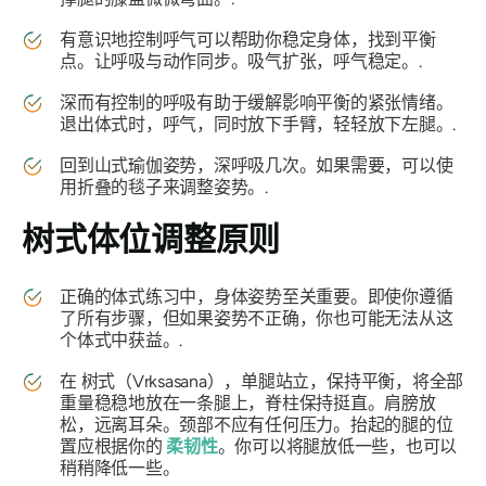
有意识地控制呼气可以帮助你稳定身体，找到平衡
点。让呼吸与动作同步。吸气扩张，呼气稳定。.
深而有控制的呼吸有助于缓解影响平衡的紧张情绪。
退出体式时，呼气，同时放下手臂，轻轻放下左腿。.
回到山式瑜伽姿势，深呼吸几次。如果需要，可以使
用折叠的毯子来调整姿势。.
树
式体位调整原则
正确的体式练习中，身体姿势至关重要。即使你遵循
了所有步骤，但如果姿势不正确，你也可能无法从这
个体式中获益。.
在
树式（Vrksasana）
，单腿站立，保持平衡，将全部
重量稳稳地放在一条腿上，脊柱保持挺直。肩膀放
松，远离耳朵。颈部不应有任何压力。抬起的腿的位
置应根据你的
柔韧性
。你可以将腿放低一些，也可以
稍稍降低一些。