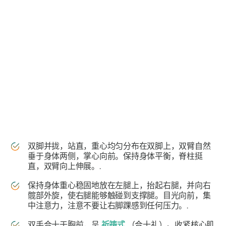
双脚并拢，站直，重心均匀分布在双脚上，双臂自然
垂于身体两侧，掌心向前。保持身体平衡，脊柱挺
直，双臂向上伸展。.
保持身体重心稳固地放在左腿上，抬起右腿，并向右
髋部外旋，使右腿能够触碰到支撑腿。目光向前，集
中注意力，注意不要让右脚踝感到任何压力。.
双手合十于胸前，呈
祈祷式
（
合十礼
）。收紧核心肌