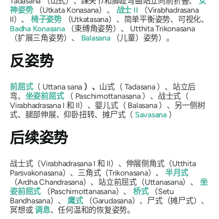
Tadasana
（山式）、踝关节和脚趾弯曲站立向前折叠、
女
神姿势
（
Utkata
Konasana
）、
战士 II
（
Virabhadrasana
II）、
椅子姿势
（
Utkatasana
）、简单平衡姿势、可视化、
Badha
Konasana
（束缚角姿势）、
Utthita Trikonasana
（扩展三角姿势）、
Balasana
（儿童）姿势）。
反姿势
前屈式
（
Uttana sana
）、
山式（
Tadasana
）、站立后
弯、
坐姿前屈式
（
Paschimottanasana
）、战士式（
Virabhadrasana
I 和 II）、婴儿式（
Balasana
）、另一侧树
式、腿部伸展、仰卧扭转、摊尸式（
Savasana
）
后续姿势
战士式（
Virabhadrasana
I 和 II）、伸展侧角式（
Utthita
Parsvakonasana
）、三角式（
Trikonasana
）、
半月式
（
Ardha Chandrasana
）、站立前屈式（
Uttanasana
）、
坐
姿前屈式
（
Paschimottanasana
）、
桥式
（
Setu
Bandhasana
）、
鹰式
（
Garudasana
）、尸式（
摊尸式
）、
冥想或
调息
、任何温和的恢复姿势。