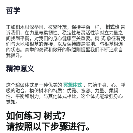
哲学
正如树木根深蒂固、枝繁叶茂，保持平衡一样，
树式也
告
诉我们，在力量与柔韧性、稳定性与灵活性等对立力量之
间找到平衡，对我们的身心健康至关重要。树
式
象征着我
们与大地和根基的连接，以及保持脚踏实地、与根基相连
的状态。高举的双臂和敞开的胸膛则提醒我们不断追求自
我提升。
精神意义
这个瑜伽体式是一种优美的
冥想体式
，它始于身、心、呼
吸的融合，模仿树木的特质：优雅、宽容、力量、柔韧
性、平衡和耐力。与其他体式相比，这个体式能增强身心
觉知。
如何练习
树式
？
请按照以下步骤进行。