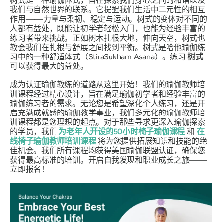
树式是一种瑜伽体式，旨在探索我们身心之间的和谐以及
我们与自然世界的联系。它提醒我们生活中二元性的相互
作用——力量与柔韧、稳定与运动。树式的变体对不同的
人都有益处，既能让初学者轻松入门，也能为经验丰富的
练习者带来挑战。正如树木扎根大地，伸向天空，树式也
教会我们在扎根与舒展之间找到平衡。树式是哈他瑜伽练
习中的一种舒适体式（Stira
Sukham Asana）
。练习
树式
可以获得最大的益处。
成为认证瑜伽教练的道路从这里开始！我们的瑜伽教师培
训课程经过精心设计，旨在满足瑜伽初学者和经验丰富的
瑜伽练习者的需求。无论您是希望深化个人练习，还是开
启充满成就感的瑜伽教学事业，我们多元化的瑜伽教师培
训课程都是您理想的起点。对于那些寻求更深入瑜伽探索
的学员，我们
为老年人开设的50小时椅子瑜伽课程
和
在
线椅子瑜伽教师培训课程
将为您提供拓展知识和技能的绝
佳机会。我们所有课程均获得美国瑜伽联盟认证，确保您
获得最高标准的培训。开启自我发现和职业成长之旅——
立即报名！