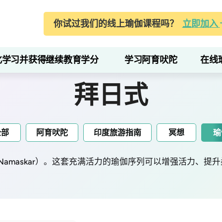
你试过我们的线上瑜伽课程吗？
立即加入
化学习并获得继续教育学分
学习阿育吠陀
在线
拜日式
全部
阿育吠陀
印度旅游指南
冥想
瑜
 Namaskar）。这套充满活力的瑜伽序列可以增强活力、