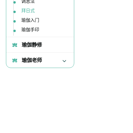
调息法
拜日式
瑜伽入门
瑜伽手印
瑜伽静修
瑜伽老师