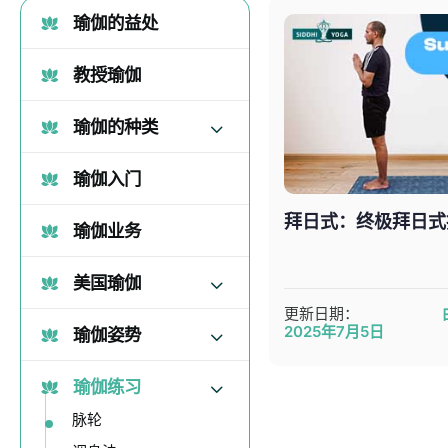
瑜伽的益处
教授瑜伽
瑜伽的种类
瑜伽入门
拜日式：终极拜日式
瑜伽业务
美国瑜伽
更新日期：
2025年7月5日
瑜伽姿势
瑜伽练习
脉轮