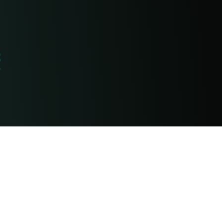
康
阿育吠陀资源
饮食
课程