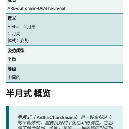
ARE-duh chahn-DRAHS-uh-nah
意义
Ardha：半月形
：月亮
体式：姿势
姿势类型
平衡
等级
中间的
半月式
概览
半月式
（
Ardha Chandrasana）
是一种单腿站立
的平衡体式，需要良好的平衡感和协调性。它起
源于哈他瑜伽。
半月
式
是唯一一种能够同时调动