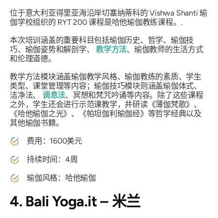
位于意大利亚得里亚海沿岸切塞纳蒂科的 Vishwa Shanti 瑜
伽学校组织的 RYT 200 课程是哈他瑜伽教练课程。.
本次培训涵盖的重要科目包括瑜伽历史、哲学、瑜伽技
巧、瑜伽姿势和解剖学、
教学方法
、瑜伽教师的生活方式
和伦理道德。
教学方法模块涵盖瑜伽教学风格、瑜伽教练的素质、学生
类型、课堂管理等内容；瑜伽技巧模块则涵盖瑜伽体式、
洁净法、
调息法
、冥想和梵咒吟诵等内容。除了这些课程
之外，学生还会进行示范课教学，并研读《薄伽梵歌》、
《哈他瑜伽之光》、《帕坦伽利瑜伽经》等哲学经典以及
其他瑜伽书籍。
费用：1600美元
持续时间：4周
瑜伽风格：哈他瑜伽
4. Bali Yoga.it – 米兰