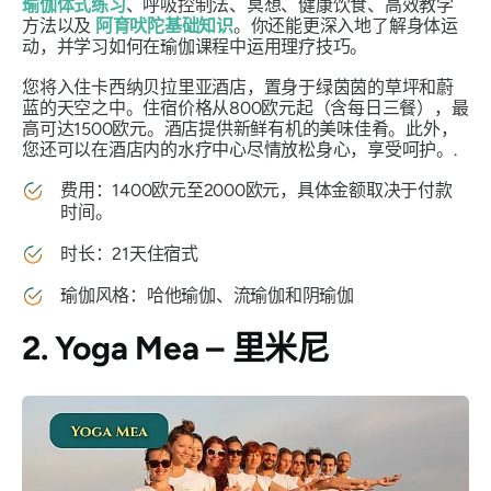
瑜伽体式练习
、呼吸控制法、冥想、健康饮食、高效教学
方法以及
阿育吠陀基础知识
。你还能更深入地了解身体运
动，并学习如何在瑜伽课程中运用理疗技巧。
您将入住卡西纳贝拉里亚酒店，置身于绿茵茵的草坪和蔚
蓝的天空之中。住宿价格从800欧元起（含每日三餐），最
高可达1500欧元。酒店提供新鲜有机的美味佳肴。此外，
您还可以在酒店内的水疗中心尽情放松身心，享受呵护。.
费用：1400欧元至2000欧元，具体金额取决于付款
时间。
时长：21天住宿式
瑜伽风格：哈他瑜伽、流瑜伽和阴瑜伽
2. Yoga Mea – 里米尼