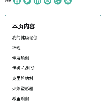
分享
本页内容
我的健康瑜伽
禅魂
伸展瑜伽
伊娜·布利斯
克里希纳村
火焰塑形器
希里瑜伽