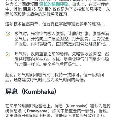
包含长时间缓慢而
深长的瑜伽呼吸
。事实上，在某些传统
中，其他
调息
技巧的目的仅仅是为了支持和加强呼吸，从
而加深和延长简单的瑜伽呼吸练习。
这项技术虽然简单，但要真正掌握却需要多年的练习。.
吸气时，先将空气吸入腹部，让腹部扩张。腹部充满
空气后，开始向上扩展至胸腔，打开肋骨。肋骨完全
扩张后，再稍微吸气，直到感觉到锁骨处略微扩张。.
呼气时，反向重复之前的动作。先略微收紧胸腔，然
后将腹部向脊柱方向收拢。尽量让呼气时间至少与吸
气时间一样长。完全呼气后再吸气。.
起初，呼气时间和吸气时间保持一致即可。但一段时间
后，通常建议呼气时间应为吸气时间的两倍。.
屏息
（Kumbhaka）
在简单的瑜伽呼吸基础上，屏息（Kumbhaka）被认为是传
统调息法
（
Pranayama
）练习中最重要的一部分
。
据说，
如果能够长时间停止呼吸，就能停止那些会分散注意力、