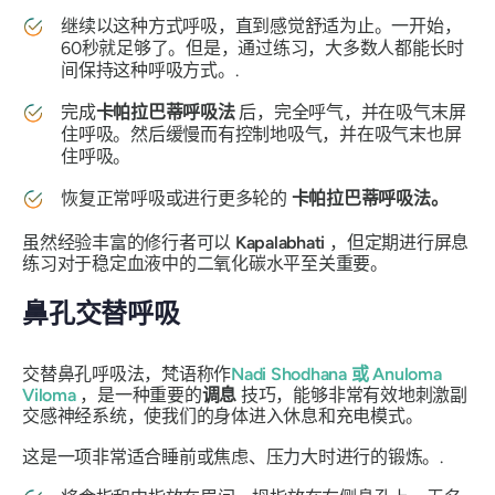
继续以这种方式呼吸，直到感觉舒适为止。一开始，
60秒就足够了。但是，通过练习，大多数人都能长时
间保持这种呼吸方式。.
完成
卡帕拉巴蒂呼吸法
后，完全呼气，并在吸气末屏
住呼吸。然后缓慢而有控制地吸气，并在吸气末也屏
住呼吸。
恢复正常呼吸或进行更多轮的
卡帕拉巴蒂呼吸法
。
虽然经验丰富的修行者可以
Kapalabhati
，但定期进行屏息
练习对于稳定血液中的二氧化碳水平至关重要。
鼻孔
交替呼吸
交替鼻孔呼吸法，梵语称作
Nadi Shodhana
或
Anuloma
Viloma
，是一种重要的
调息
技巧，能够非常有效地刺激副
交感神经系统，使我们的身体进入休息和充电模式。
这是一项非常适合睡前或焦虑、压力大时进行的锻炼。.