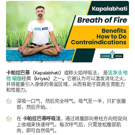
卡帕拉巴蒂（Kapalabhati）
或称火焰呼吸法
，
是
洁净法
哈
他
瑜伽
经典
（kriyas）
之一
。
它被认为可以激发消化之火，
并将能量引入身体的骨盆区域，从而有助于提高生育能力
和性能力。
深吸一口气，然后完全呼气。吸气至一半，只扩张腹
部，然后开始。.
在
卡帕拉巴蒂呼吸法
，通过将腹部向脊柱方向短促向
上收缩来快速呼气。每次呼气后，只需放松腹部肌
肉，即可自然吸气。