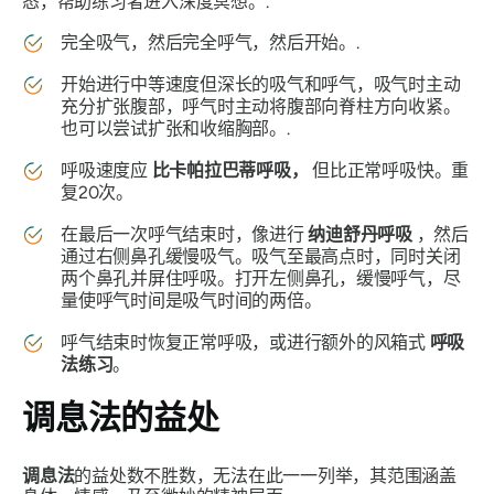
态，帮助练习者进入深度冥想。.
完全吸气，然后完全呼气，然后开始。.
开始进行中等速度但深长的吸气和呼气，吸气时主动
充分扩张腹部，呼气时主动将腹部向脊柱方向收紧。
也可以尝试扩张和收缩胸部。.
呼吸速度应
比卡帕拉巴蒂呼吸
，
但比正常呼吸快。重
复20次。
在最后一次呼气结束时，像进行
纳迪舒丹呼吸
，然后
通过右侧鼻孔缓慢吸气。吸气至最高点时，同时关闭
两个鼻孔并屏住呼吸。打开左侧鼻孔，缓慢呼气，尽
量使呼气时间是吸气时间的两倍。
呼气结束时恢复正常呼吸，或进行额外的风箱式
呼吸
法练习
。
调息法
的益处
调息法
的益处数不胜数，无法在此一一列举，其范围涵盖