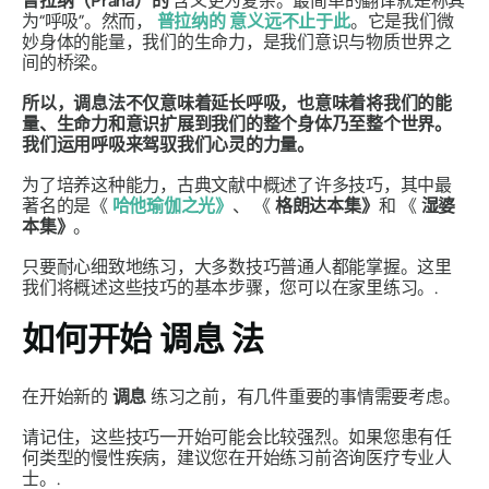
普拉纳（Prana）的
含义更为复杂。最简单的翻译就是称其
为“呼吸”。然而，
普拉纳的
意义远不止于此
。它是我们微
妙身体的能量，我们的生命力，是我们意识与物质世界之
间的桥梁。
所以，
调息法
不仅意味着延长呼吸，也意味着将我们的能
量、生命力和意识扩展到我们的整个身体乃至整个世界。
我们运用呼吸来驾驭我们心灵的力量。
为了培养这种能力，古典文献中概述了许多技巧，其中最
著名的是《
哈他瑜伽之光》
、
《
格朗达本集》
和
《
湿婆
本集》
。
只要耐心细致地练习，大多数技巧普通人都能掌握。这里
我们将概述这些技巧的基本步骤，您可以在家里练习。.
如何开始
调息
法
在开始新的
调息
练习之前，有几件重要的事情需要考虑。
请记住，这些技巧一开始可能会比较强烈。如果您患有任
何类型的慢性疾病，建议您在开始练习前咨询医疗专业人
士。.