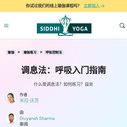
你试过我们的线上瑜伽课程吗？
立即加入
»
»
瑜伽
瑜伽练习
呼吸控制法
调息法：呼吸入门指南
什么是调息法？如何练习？益处
作者
米拉·沃茨
由
Divyansh Sharma
审阅