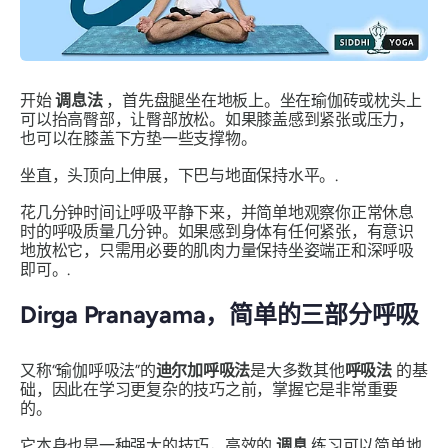
开始
调息法
，首先盘腿坐在地板上。坐在瑜伽砖或枕头上
可以抬高臀部，让臀部放松。如果膝盖感到紧张或压力，
也可以在膝盖下方垫一些支撑物。
坐直，头顶向上伸展，下巴与地面保持水平。.
花几分钟时间让呼吸平静下来，并简单地观察你正常休息
时的呼吸质量几分钟。如果感到身体有任何紧张，有意识
地放松它，只需用必要的肌肉力量保持坐姿端正和深呼吸
即可。.
Dirga Pranayama
，简单的三部分呼吸
又称“瑜伽呼吸法”的
迪尔加呼吸法
是大多数其他
呼吸法
的基
础，因此在学习更复杂的技巧之前，掌握它是非常重要
的。
它本身也是一种强大的技巧，高效的
调息
练习可以简单地