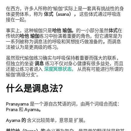
在西方，许多人所称的“瑜伽”实际上是一套具有挑战性的身
体姿势体系，称为
体式（asana），
这些体式通过呼吸连
接在一起。
事实上，这种瑜伽只是
哈他
瑜伽
。
的一小部分虽然
体式
在
传统的
哈他
瑜伽
练习中扮演着重要的角色，但它通常是为
一系列被称为调息法的呼吸和冥想技巧做准备的
，
而调息
法被认为是更高级的练习。
虽然现代瑜伽练习确实与呼吸保持着重要而强大的联系，
但独立的坐姿
调息
练习不仅对身心健康有很多益处，而且
还能让练习者进入
深度冥想状态，
从而有可能进行所谓的
瑜伽“高级分支”。
什么是调息法？
Pranayama
是一个源自古梵语的词，由两个词组合而成：
Prana
和
Ayama。
Ayama 的
含义比较简单，意思是
扩展。