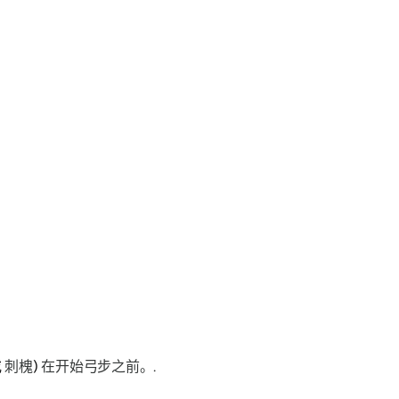
或
刺槐
)
在开始弓步之前。.