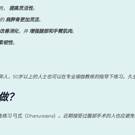
肉，
提高灵活性
。
你的
肩胛骨更加灵活
。
改善消化
，并
增强腿部和手臂肌肉
。
柔韧性
。
年人，50岁以上的人士也可以在专业瑜伽教练的指导下练习。久
做？
免练习
弓式（Dhanurasana）
。近期接受过腹部手术的人也应避免