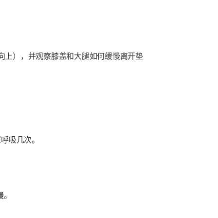
向上），并观察膝盖和大腿如何缓慢离开垫
深呼吸几次。
慢。