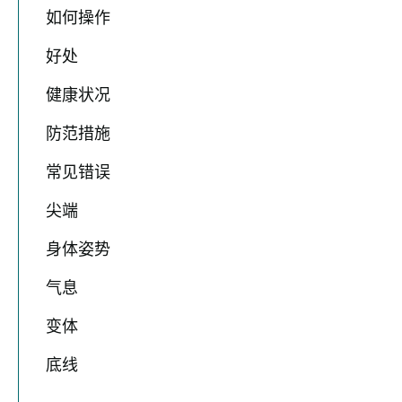
如何操作
好处
健康状况
防范措施
常见错误
尖端
身体姿势
气息
变体
底线