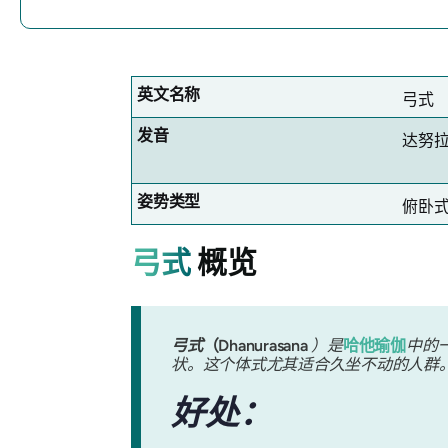
英文名称
弓式
发音
达努
姿势类型
俯卧
弓式
概览
弓式
（Dhanurasana
）是
哈他瑜伽
中的
状。这个体式尤其适合久坐不动的人群
好处：