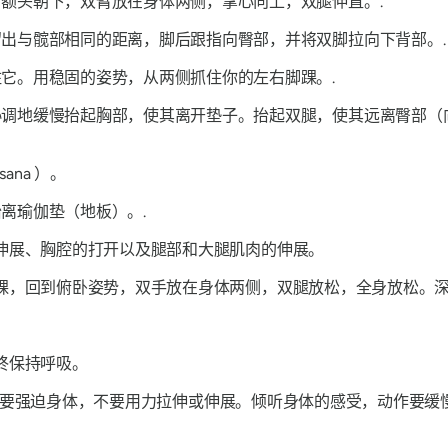
额头朝下，双臂放在身体两侧，掌心向上，双腿伸直。.
出与髋部相同的距离，脚后跟指向臀部，并将双脚拉向下背部。.
它。用稳固的姿势，从两侧抓住你的左右脚踝。.
协调地缓慢抬起胸部，使其离开垫子。抬起双腿，使其远离臀部（
sana
）。
离瑜伽垫（地板）。.
伸展、胸腔的打开以及腿部和大腿肌肉的伸展。
踝，回到俯卧姿势，双手放在身体两侧，双腿放松，全身放松。
终保持呼吸。
要强迫身体，不要用力拉伸或伸展。倾听身体的感受，动作要缓