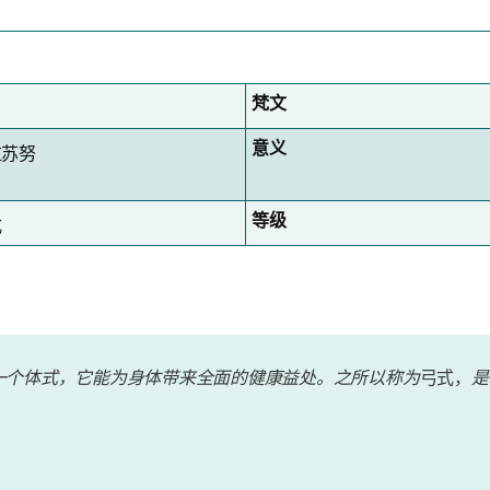
梵文
意义
拉苏努
等级
式
一个体式，它能为身体带来全面的健康益处。之所以称为
弓式，
是
。