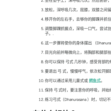
坐在垫子上，深呼吸几次。然后俯卧，
放松，深呼吸几次，屈膝，双膝之间留
移开你的左右手，去够你的脚踝并抓住
调整脚踝抓握点，深吸一口气，尝试
子。.
这一步骤将使你的身体摆出
（Dhanura
目光向前并略微向上，将胸部和腿部抬
你可以保持
弓式
几秒钟，感受背部的
要退出
弓
式，慢慢呼气，依次松开脚
你可以通过采用儿童式或
鳄鱼式
。
保持
弓
式时，要注意你的呼吸，并始
练习弓式
（Dhanurasana
）时，切记不