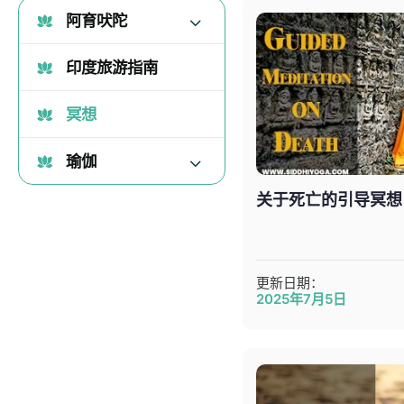
阿育吠陀
印度旅游指南
冥想
瑜伽
关于死亡的引导冥想
更新日期：
2025年7月5日