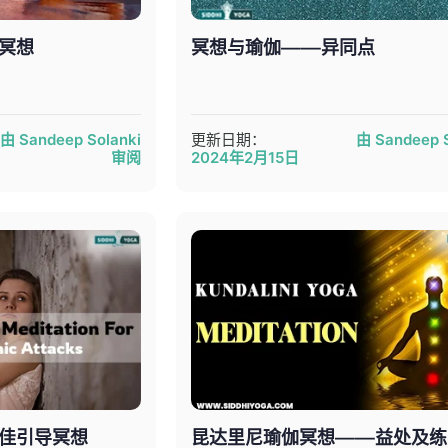
冥想
冥想与瑜伽——异同点
由 Sandeep Solanki
更新日期：
由 Sandeep S
审阅
2024年2月15日
佳引导冥想
昆达里尼瑜伽冥想——益处及练