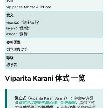
vip-par-ee-tah car-AHN-nee
意义
viparita：“倒转/反转”
karani：“做/做”
āsana：“姿势”
姿势类型
倒立瑜伽姿势
等级
初学者
Viparita Karani 体式
一览
倒立式（Viparita Karani Asana）
：
瑜伽中有很
多
体式可以帮助平静心绪、促进睡眠
，而倒立式
尤其
推荐用于安稳睡眠
。它还能
改善
全身和头部