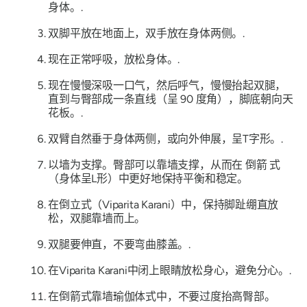
身体。.
双脚平放在地面上，双手放在身体两侧。.
现在正常呼吸，放松身体。.
现在慢慢深吸一口气，然后呼气，慢慢抬起双腿，
直到与臀部成一条直线（呈 90 度角），脚底朝向天
花板。.
双臂自然垂于身体两侧，或向外伸展，呈T字形。.
以墙为支撑。臀部可以靠墙支撑，从而在
倒箭
式
（身体呈L形）中更好地保​​持平衡和稳定。
在倒立式
（Viparita Karani）
中，保持脚趾绷直放
松，双腿靠墙而上。
双腿要伸直，不要弯曲膝盖。.
在Viparita Karani中闭上眼睛放松身心，避免分心。.
在
倒箭式
靠墙瑜伽体式中，不要过度抬高臀部。