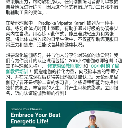
效缓解压力，帮助放松身心。任何瑜伽练习者都可以根据
自身情况进行练习，因为这个体式有借助辅助工具和不借
助辅助工具的变体。.
在哈他瑜伽中，
Pradipika Viparita Karani
被列为一种手
印。练习此体式时闭上双眼，有助于通过呼吸的协调来觉
察内在自我。用心练习此体式，能显著减轻压力和紧张
感。将此体式融入您的日常生活中，不仅能帮助您克服日
常压力和焦虑，还能改善其他健康状况。
想要深化瑜伽练习，并与他人分享你对瑜伽的热爱吗？我
们专为你设计的认证课程包括：200小时瑜伽教师培训（涵
盖多种瑜伽风格）、
修复瑜伽教师培训
和
100小时椅子瑜
伽教师培训
！拥抱瑜伽的转化力量，向经验丰富的导师学
习，并在完成课程后获得美国瑜伽联盟认证。无论你是瑜
伽初学者还是经验丰富的练习者，这些课程都能为你提供
独特的机会，丰富你的人生，并产生积极的影响。立即报
名，迈向认证瑜伽教师的行列！