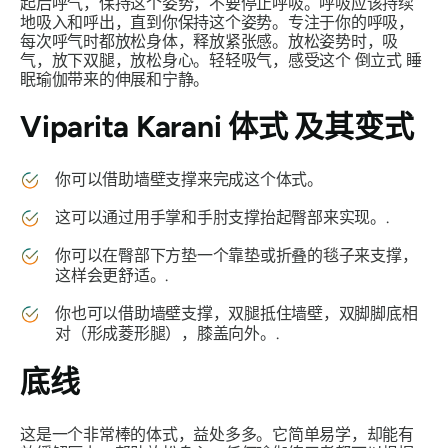
起后呼气，保持这个姿势，不要停止呼吸。呼吸应该持续
地吸入和呼出，直到你保持这个姿势。专注于你的呼吸，
每次呼气时都放松身体，释放紧张感。放松姿势时，吸
气，放下双腿，放松身心。轻轻吸气，感受这个
倒立式
睡
眠瑜伽带来的伸展和宁静。
Viparita Karani 体式
及其变式
你可以借助墙壁支撑来完成这个体式。
这可以通过用手掌和手肘支撑抬起臀部来实现。.
你可以在臀部下方垫一个靠垫或折叠的毯子来支撑，
这样会更舒适。.
你也可以借助墙壁支撑，双腿抵住墙壁，双脚脚底相
对（形成菱形腿），膝盖向外。.
底线
这是一个非常棒的体式，益处多多。它简单易学，却能有