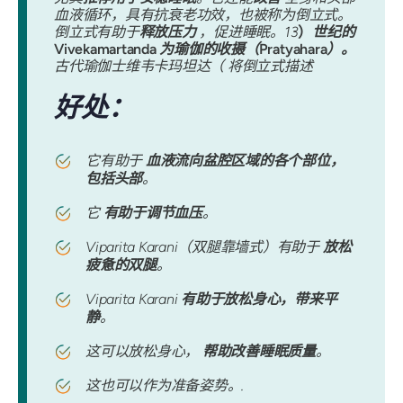
血液循环，具有抗衰老功效，也被称为倒立式。
倒立式有助于
释放压力
，促进睡眠。13
）
世纪的
Vivekamartanda
为瑜伽的收摄（
Pratyahara
）。
古代瑜伽士维韦卡玛坦达（ 将倒立式描述
好处：
它有助于
血液流向盆腔区域的各个部位，
包括头部
。
它
有助于调节血压
。
Viparita Karani（双腿靠墙式）有助于
放松
疲惫的双腿
。
Viparita Karani
有助于放松身心，带来平
静
。
这可以放松身心，
帮助改善睡眠质量
。
这也可以作为准备姿势。.