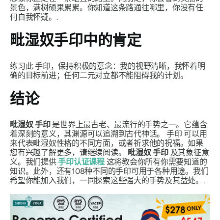
景色，满树硕果累累。你知道这条路通往哪里，你没有任
何自我怀疑。.
毗湿奴
手印
中的肯定
练习此
手印
，保持积极的意念：我的视野清晰，我怀着明
确的目标前进；任何二元对立都不能阻碍我的计划。
结论
毗湿奴
手印
是世界上最古老、最流行的手势之一。它蕴含
着深刻的意义，其渊源可以追溯到古代神话。
手印
可以用
来代表毗湿奴性格的不同方面，或者祈求他的祝福。如果
您有兴趣了解更多，请继续阅读。
毗湿奴
手印
及其象征意
义。我们提供
手印认证课程
这将教会你所有你需要知道的
知识。此外，还有108种不同的手印可用于各种用途。我们
希望你能加入我们，一同探索这些强大的手势及其益处。.