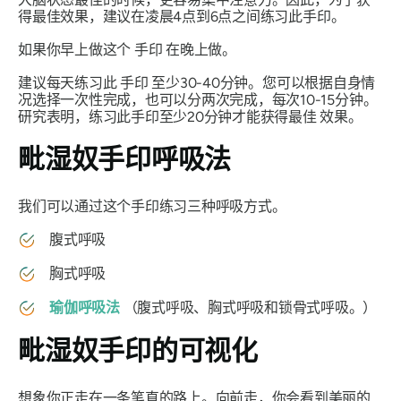
得最佳效果，建议在凌晨4点到6点之间练习此
手印
。
如果你早上做这个
手印
在晚上做。
建议每天练习此
手印
至少30-40分钟。您可以根据自身情
况选择一次性完成，也可以分两次完成，每次10-15分钟。
研究表明，练习此手印至少20分钟才能获得最佳
效果
。
毗
湿奴手印
呼吸法
我们可以通过这个
手印
练习三种呼吸方式。
腹式呼吸
胸式呼吸
瑜伽呼吸法
（腹式呼吸、胸式呼吸和锁骨式呼吸。）
毗
湿奴
手印
的可视化
想象你正走在一条笔直的路上。向前走，你会看到美丽的