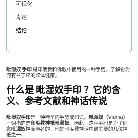
可视化
肯定
结论
毗湿奴
手印
是印度教和佛教中使用的一种手势。了解它为
何有益于您的整体健康。
什么是
毗湿奴手印
？它的含
义、参考文献和神话传说
毗湿奴
手印
是一种神圣的手势或印记。
毗湿奴（Vishnu）
一词指的是
印度教
神祇
毗
湿
奴
。因此，这种
手印
是为了纪
念毗
湿奴
神
而命名的，他是印度教神话中最主要的几位神
祇之一。