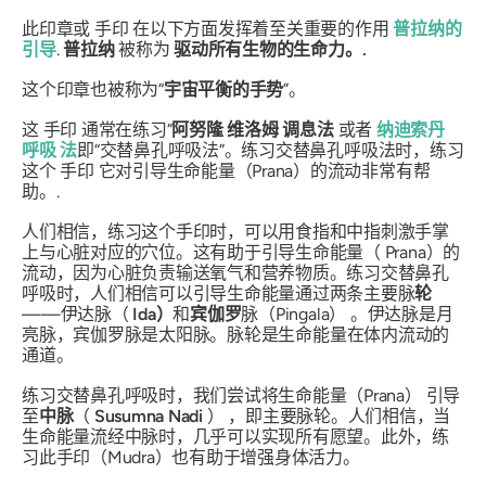
此印章或
手印
在以下方面发挥着至关重要的作用
普拉纳
的
引导
.
普拉纳
被称为
驱动所有生物的生命力。.
这个印章也被称为“
宇宙平衡的手势
”。
这
手印
通常在练习“
阿努隆
维洛姆
调息法
或者
纳迪索丹
呼吸
法
即“交替鼻孔呼吸法”。练习交替鼻孔呼吸法时，练习
这个
手印
它对引导生命能量（Prana）的流动非常有帮
助。.
人们相信，练习这个
手印
时，可以用食指和中指刺激手掌
上与心脏对应的穴位。这有助于引导生命能量（
Prana）
的
流动，因为心脏负责输送氧气和营养物质。练习交替鼻孔
呼吸时，人们相信可以引导生命能量通过两条主要脉
轮
——伊达脉（
Ida）
和
宾伽罗
脉（Pingala） 。伊达脉是月
亮
脉
，
宾伽罗脉
是太阳
脉
。
脉轮
是
生命
能量在体内流动的
通道。
练习交替鼻孔呼吸时，我们尝试将生命能量
（Prana）
引导
至
中
脉
（
Susumna
Nadi
） ，即主要
脉轮
。人们相信，当
生命
能量流经中脉时，几乎可以实现所有愿望。此外，练
习此
手印（Mudra）
也有助于增强身体活力。