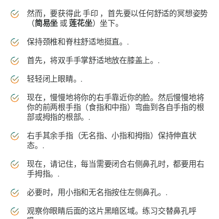
然而，要获得此
手印
，首先要以任何舒适的冥想姿势
（
简易坐
或
莲花坐
）坐下。
保持颈椎和脊柱舒适地挺直。.
首先，将双手手掌舒适地放在膝盖上。.
轻轻闭上眼睛。.
现在，慢慢地将你的右手靠近你的脸。然后慢慢地将
你的前两根手指（食指和中指）弯曲到各自手指的根
部或拇指的根部。.
右手其余手指（无名指、小指和拇指）保持伸直状
态。.
现在，请记住，每当需要闭合右侧鼻孔时，都要用右
手拇指。.
必要时，用小指和无名指按住左侧鼻孔。.
观察你眼睛后面的这片黑暗区域。练习交替鼻孔呼