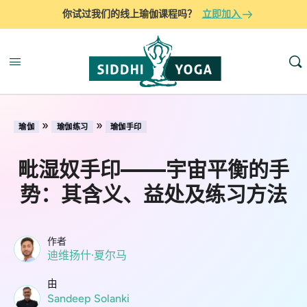
你试过我们的线上瑜伽课程吗？
立即加入
»
»
瑜伽
瑜伽练习
瑜伽手印
毗湿奴手印——宇宙平衡的手
势：其含义、益处及练习方法
作者
迪维扬什·夏尔马
由
Sandeep Solanki