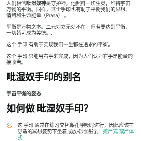
人们相信
毗湿奴
神
是守护神，他照料一切生灵，维持宇宙
万物的平衡。同样，这个
手印也
有助于平衡我们的思想、
情绪和
生命能量（Prana）
。
平衡是万物之本。二元对立无处不在，但若要达到平衡，
一切皆可成为美德。.
这个
手印
有助于实现我们一生都在追求的平衡。
这个
手印
只能用右手来完成，因为人们认为右手是能量的
接收者。
毗
湿奴手印
的别名
宇宙平衡的姿态
如何做
毗湿奴手印？
这
手印
通常在练习交替鼻孔呼吸时进行，因此应该在
舒适的冥想姿势下坐着或放松地进行。
摊尸式
或尸体
式
.