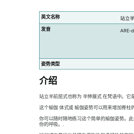
英文名称
站立
发音
ARE-d
姿势类型
介绍
站立半前屈式也称为
半伸展式
在梵语中。它是
这个瑜伽
体式或
瑜伽姿势可以用来增加脊柱
你可以随时随地练习这个简单的瑜伽姿势。
你的呼吸。.