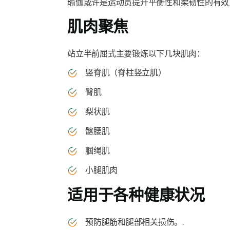
瑜伽或许是运动员提升平衡性和柔韧性的有效
肌肉聚焦
站立半前屈式主要锻炼以下几块肌肉：
竖脊肌（脊柱竖立肌）
臀肌
梨状肌
髂腰肌
腘绳肌
小腿肌肉
适用于各种健康状况
预防腿筋和腿部相关损伤。.