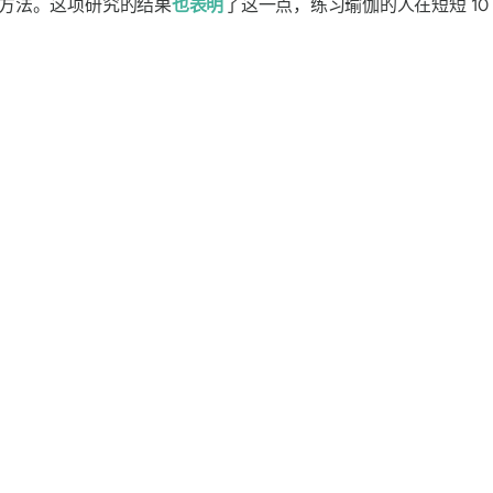
方法。这项研究的结果
也
表明
了这一点，练习瑜伽的人在短短 1