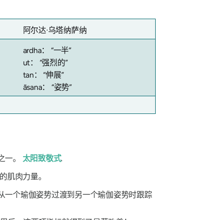
阿尔达·乌塔纳萨纳
ardha
：
“一半”
ut： “强烈的”
tan： “伸展”
āsana： “姿势”
之一。
太阳致敬式
.
的肌肉力量。
从一个瑜伽姿势过渡到另一个瑜伽姿势时跟踪