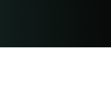
康
阿育吠陀资源
饮食
课程
入门指南
药品