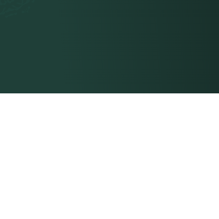
联系我们
悉地瑜伽
Siddhi Yoga International Pte. Ltd.
关于我们
百锡街100号，
#08-14，PS100，
我们的团队
邮编079333
联系我们
印度悉地瑜伽有限公司，地址：
SCO 79, 三楼, 11期,
网站地图