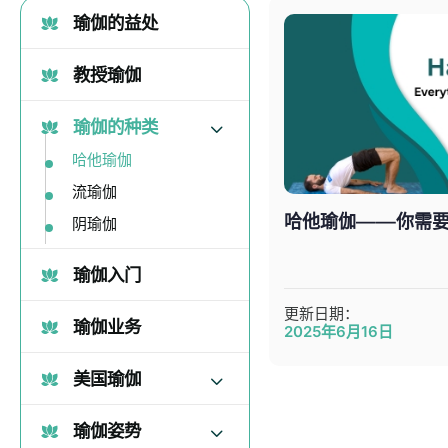
瑜伽的益处
教授瑜伽
瑜伽的种类
哈他瑜伽
流瑜伽
哈他瑜伽——你需
阴瑜伽
瑜伽入门
更新日期：
瑜伽业务
2025年6月16日
美国瑜伽
瑜伽姿势