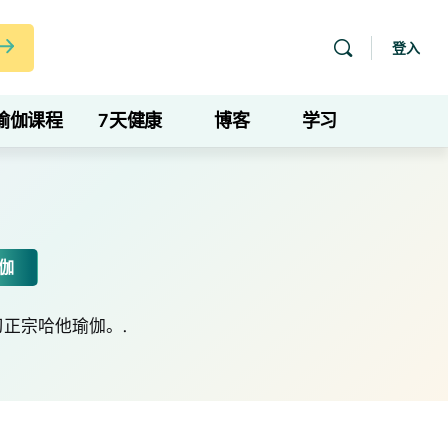
登入
瑜伽课程
7天健康
博客
学习
伽
正宗哈他瑜伽。.