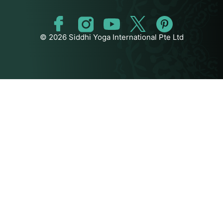
© 2026 Siddhi Yoga International Pte Ltd