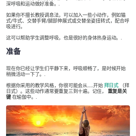
深呼吸和运动做好准备。.
如果你不擅长教授
调息法
，可以加入一些小动作，例如猫
式
/牛
式
、交替手臂/腿部伸展式或
交替
坐姿扭转
式
，配合呼
吸进行。
这可以帮助学生调整呼吸，也是很好的身体热身运动。.
准备
现在你已经让学生们平静下来，呼吸顺畅了，是时候开始
稍微活动一下了。.
根据你采用的教学风格，你很可能会从……开始
拜日式
（拜
日式）。这些动作通常要重复三到十遍。记住，
重复是关
键
在瑜伽中。.