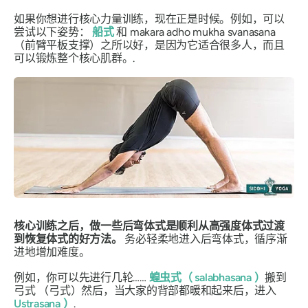
如果你想进行核心力量训练，现在正是时候。例如，可以
尝试以下姿势：
船
式
和
makara adho mukha svanasana
（前臂平板支撑）之所以好，是因为它适合很多人，而且
可以锻炼整个核心肌群。.
核心训练之后，做一些后弯体式是顺利从高强度体式过渡
到恢复体式的好方法。
务必轻柔地进入后弯体式，循序渐
进地增加难度。
例如，你可以先进行几轮……
蝗虫式（
salabhasana
）
搬到
弓式
（弓式）然后，当大家的背部都暖和起来后，进入
Ustrasana
）
.