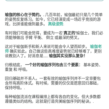
瑜伽的核心在于简约。.
几百年前，瑜伽最初只是几个简单
的姿势反复练习。如今，它已经演变成一场近乎竞技的游
戏，比拼谁能做到最多。
高级姿势
.
有时我们可能会觉得，要成为一名“
真正的
”瑜伽士，我们必
须能够做出
手臂
平衡、
倒立
或最深的劈叉。
这对于瑜伽新手和新人来说可能会令人望而却步。
瑜伽老
师
确实如此。自己做这些高难度姿势就已经够难了，更别
说教别人了。好消息是……
瑜伽其实没那么复杂！
归根结底，
一个好的瑜伽序列包含三个要素：
基本姿势
、
重复
和
呼吸
。
回归基础并不丢人。一套有效的瑜伽序列并不一定非要包
含所有高阶体式。有时候，需要的仅仅是愿意回归基础，
保持呼吸。.
每种瑜伽流派在课程编排上都有各自的变化，但大多数都
遵循类似的结构。这就是打造完美瑜伽序列的秘诀。.