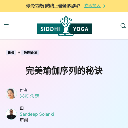
你试过我们的线上瑜伽课程吗？
立即加入
»
瑜伽
教授瑜伽
完美瑜伽序列的秘诀
作者
米拉·沃茨
由
Sandeep Solanki
审阅