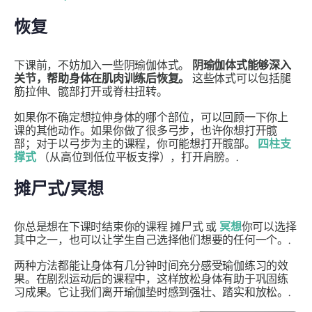
恢复
下课前，不妨加入一些阴瑜伽体式。
阴瑜伽体式能够深入
关节，帮助身体在肌肉训练后恢复。
这些体式可以包括腿
筋拉伸、髋部打开或脊柱扭转。
如果你不确定想拉伸身体的哪个部位，可以回顾一下你上
课的其他动作。如果你做了很多弓步，也许你想打开髋
部；对于以弓步为主的课程，你可能想打开髋部。
四柱支
撑式
（从高位到低位平板支撑），打开肩膀。.
摊尸式/冥想
你总是想在下课时结束你的课程
摊尸式
或
冥想
你可以选择
其中之一，也可以让学生自己选择他们想要的任何一个。.
两种方法都能让身体有几分钟时间充分感受瑜伽练习的效
果。在剧烈运动后的课程中，这样放松身体有助于巩固练
习成果。它让我们离开瑜伽垫时感到强壮、踏实和放松。.