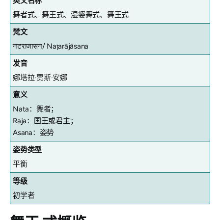
英文名称
舞者式、舞王式、湿婆舞式、舞王式
梵文
नटराजासन/
Naṭarājāsana
发音
娜塔拉·贾斯·安娜
意义
Nata：舞者；
Raja：国王或君主；
Asana：姿势
姿势类型
平衡
等级
初学者