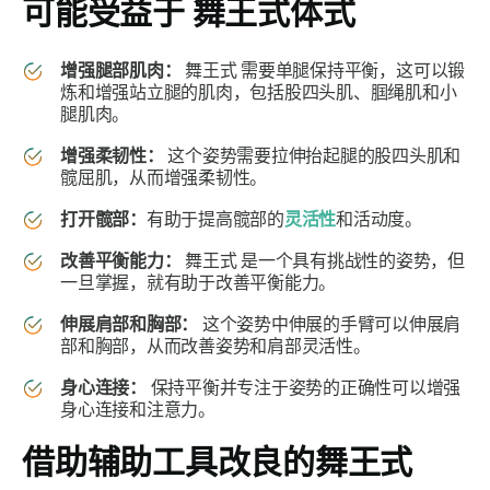
可能受益于
舞王式体式
增强腿部肌肉：
舞王式
需要单腿保持平衡，这可以锻
炼和增强站立腿的肌肉，包括股四头肌、腘绳肌和小
腿肌肉。
增强柔韧性：
这个姿势需要拉伸抬起腿的股四头肌和
髋屈肌，从而增强柔韧性。
打开髋部：
有助于提高髋部的
灵活性
和活动度。
改善平衡能力：
舞王式
是一个具有挑战性的姿势，但
一旦掌握，就有助于改善平衡能力。
伸展肩部和胸部：
这个姿势中伸展的手臂可以伸展肩
部和胸部，从而改善姿势和肩部灵活性。
身心连接：
保持平衡并专注于姿势的正确性可以增强
身心连接和注意力。
借助辅助工具改良的
舞王式