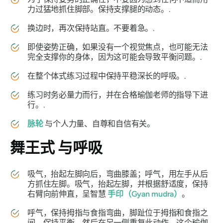
力过猛地抓住脚部。保持支撑腿的动态。.
换边时，再次保持站直。不要着急。.
即使姿势正确，如果没有一个视觉焦点，也可能无法
完全支撑你的身体，因为这可能会导致平衡问题。.
在整个体式练习过程中保持平稳深长的呼吸。.
练习时务必量力而行，并在合格瑜伽老师的指导下进
行。.
脉轮
与个人力量、自尊和自信有关。
舞王式
与呼吸
吸气，抬起左脚向后，弯曲膝盖；呼气，用左手从后
方抓住左脚。吸气，抬起左脚，并根据舒适度，保持
右臂向前伸直，呈智慧
手印（Gyan mudra）
。
呼气，保持拇指与食指弯曲，脚趾位于拇指和食指之
间。保持平衡，然后在另一侧重复此动作。这个瑜伽