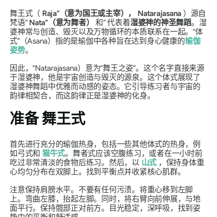
舞王式（
Raja”（意为国王或主宰），
Natarajasana
）源自
梵语“
Nata
”（意为舞者）
和“ 代表着
湿婆神的神圣舞蹈
。湿
婆神常与创造、毁灭以及万物循环的本质联系在一起。“体
式”（Asana）指的是瑜伽中各种旨在达到身心健康的
瑜伽
姿势
。
因此，“
Natarajasana
）意为“
舞王之姿
”。这个名字直接来源
于湿婆神，他是宇宙创造与毁灭的源泉。这个体式展现了
湿婆神舞蹈中优雅而动感的姿态。它引导练习者与宇宙的
韵律相契合，而这韵律正是湿婆神的化身。
准备
舞王式
首先进行充分的瑜伽热身，包括一些其他体式的热身，例
如弓式和
猫牛式
。舞者式应该空腹练习，或者在一小时前
吃过非常清淡的食物后练习。然后，以
山式
，保持身体重
心均匀分布在双脚上。找到平衡点并收紧核心肌群。
注意保持肩膀水平。不要有任何污渍。将重心移到左脚
上。弯曲左膝，抬起左脚。同时，将右臂向前伸展，与地
面平行。保持髋部正对前方。目光稳定，深呼吸，找到姿