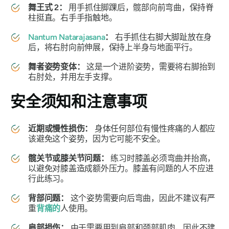
舞王式
2：
用手抓住脚踝后，髋部向前弯曲，保持脊
柱挺直。右手手指触地。
Nantum
Natarajasana
：
右手抓住右脚大脚趾放在身
后，将右肘向前伸展，保持上半身与地面平行。
舞者姿势变体：
这是一个进阶姿势，需要将右脚抬到
右肘处，并用左手支撑。
安全须知和注意事项
近期或慢性损伤：
身体任何部位有慢性疼痛的人都应
该避免这个姿势，因为它可能不安全。
髋关节或膝关节问题：
练习时膝盖必须弯曲并抬高，
以避免对膝盖造成额外压力。膝盖有问题的人不应进
行此练习。
背部问题：
这个姿势需要向后弯曲，因此不建议有严
重
背痛的
人使用。
肩部损伤：
由于需要用到肩部和颈部肌肉，因此不建