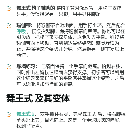
舞王式
椅子辅助的
将椅子背对你放置。用椅子支撑一
只手，慢慢抬起另一只脚，用手抓住脚趾。
瑜伽带：
将瑜伽带靠近地面，用手打个环，然后配合
呼吸
，慢慢抬起脚，保持瑜伽带的束缚。你也可以在
脚边放一把椅子来支撑身体，以免失去平衡。继续将
瑜伽带向上移动，直到到达最终姿势时感觉舒适为
止，并保持这个姿势几分钟。然后换另一侧重复以上
动作。
靠墙练习：
与墙面保持一个手掌的距离。抬起右腿，
同时伸出左臂扶住墙面以获得支撑。初学者可以利用
这个练习来获得良好的平衡感并掌握这个姿势。之后
可以逐渐增加与墙面的距离。
舞王式
及其变体
舞王式
B
：
双手抓住右脚，完成
舞王式
后，将右脚拉
至头部上方，目光向上。这是一个更深层次的伸展。
找到平衡点。