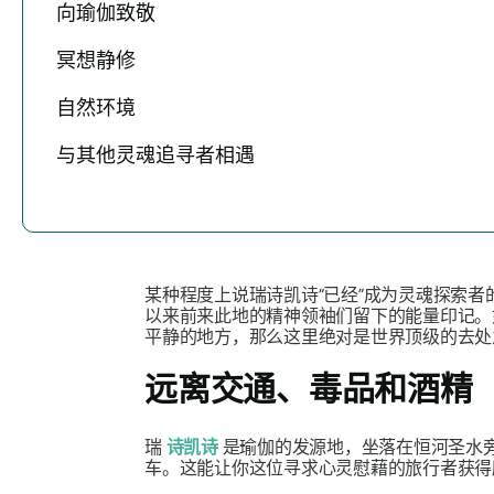
向瑜伽致敬
冥想静修
自然环境
与其他灵魂追寻者相遇
某种程度上说瑞诗凯诗“已经”成为灵魂探索
以来前来此地的精神领袖们留下的能量印记。
平静的地方，那么这里绝对是世界顶级的去处
远离交通、毒品和酒精
瑞
诗凯诗
是瑜伽的发源地，坐落在恒河圣水
车。这能让你这位寻求心灵慰藉的旅行者获得