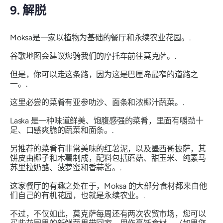
9. 解脱
Moksa是一家以植物为基础的餐厅和永续农业花园。.
谷歌地图会建议您骑我们的摩托车前往莫克萨。.
但是，你可以走这条路，因为这是巴厘岛最窄的道路之
一。.
这里必尝的菜肴有亚参叻沙、面条和浓椰汁蔬菜。.
Laska 是一种味道鲜美、饱腹感强的菜肴，里面有嚼劲十
足、口感爽脆的蔬菜和面条。.
另推荐的菜肴有非常美味的红薯泥，以及墨西哥披萨，其
饼皮由椰子和木薯制成，配料包括蘑菇、甜玉米、纯素马
苏里拉奶酪、菠萝蜜和香蒜酱。.
这家餐厅的有趣之处在于，Moksa 的大部分食材都来自他
们自己的有机花园，也就是永续农业。.
不过，不仅如此，莫克萨每周还有两次农贸市场，您可以