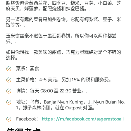
照烧饭包含蒸西兰花、四季豆、糙米、豆芽、小白菜、芝
麻天贝、烤菠萝，配照烧酱和辣叁巴酱。.
另一道有趣的菜肴是加州卷饼，它配有鳄梨酱、豆子、米
饭等等。.
玉米饼丝毫不逊色于墨西哥卷饼，所以你可以两种都尝
尝。.
如果你想找一款美味的甜点，巧克力蛋糕绝对是个不错的
选择。.
菜系：素食
主菜价格：4-5 美元，另加 15% 的税和服务费。.
详情：每天 08:00 至 22:30 营业。.
地址：乌布，Banjar Nyuh Kuning，Jl. Nyuh Bulan No.
1，猴子森林南侧，就在 Outpost 对面。.
Facebook：
https
:
//m.facebook.com/sagerestobali