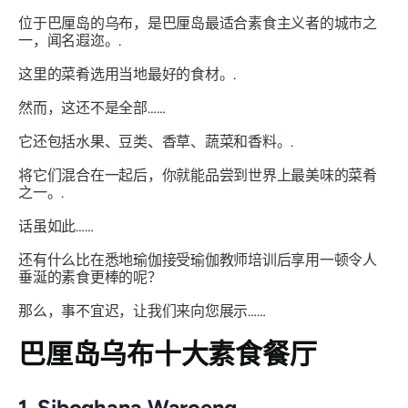
位于巴厘岛的乌布，是巴厘岛最适合素食主义者的城市之
一，闻名遐迩。.
这里的菜肴选用当地最好的食材。.
然而，这还不是全部……
它还包括水果、豆类、香草、蔬菜和香料。.
将它们混合在一起后，你就能品尝到世界上最美味的菜肴
之一。.
话虽如此……
还有什么比在悉地瑜伽接受瑜伽教师培训后享用一顿令人
垂涎的素食更棒的呢？
那么，事不宜迟，让我们来向您展示……
巴厘岛乌布十大素食餐厅
1. Siboghana Waroeng