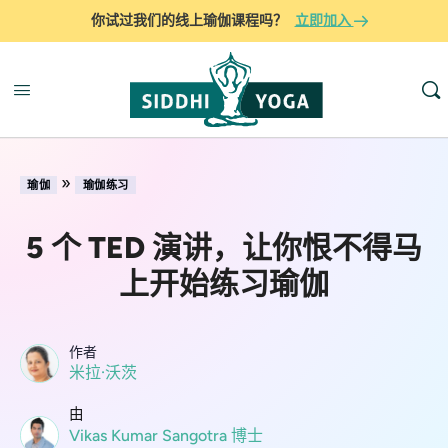
你试过我们的线上瑜伽课程吗？
立即加入
»
瑜伽
瑜伽练习
5 个 TED 演讲，让你恨不得马
上开始练习瑜伽
作者
米拉·沃茨
由
Vikas Kumar Sangotra 博士