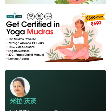
米拉·沃茨