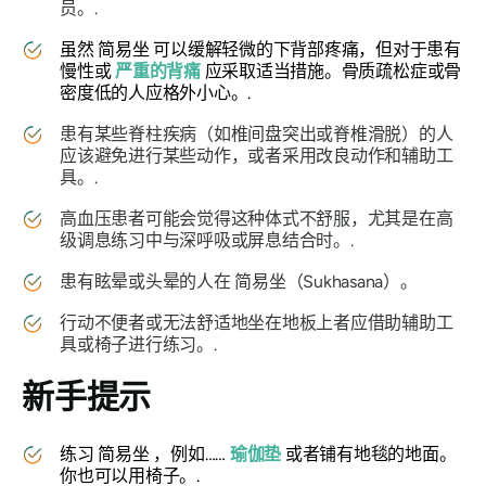
员。.
虽然
简易坐
可以缓解轻微的下背部疼痛，但对于患有
慢性或
严重的背痛
应采取适当措施。骨质疏松症或骨
密度低的人应格外小心。.
患有某些脊柱疾病（如椎间盘突出或脊椎滑脱）的人
应该避免进行某些动作，或者采用改良动作和辅助工
具。.
高血压患者可能会觉得这种体式不舒服，尤其是在高
级调息练习中与深呼吸或屏息结合时。.
患有眩晕或头晕的人在
简易坐（Sukhasana）
。
行动不便者或无法舒适地坐在地板上者应借助辅助工
具或椅子进行练习。.
新手提示
练习
简易坐
，例如……
瑜伽垫
或者铺有地毯的地面。
你也可以用椅子。.