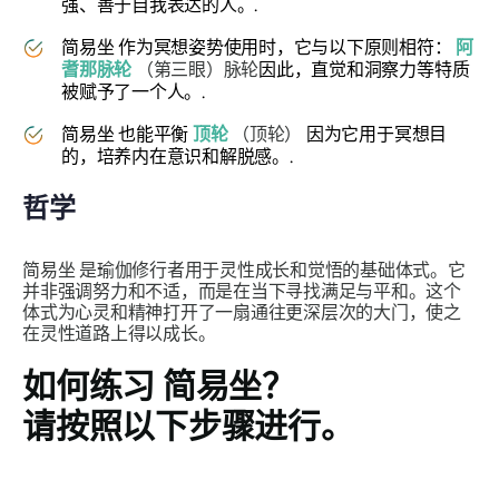
强、善于自我表达的人。.
简易坐
作为冥想姿势使用时，它与以下原则相符：
阿
耆那脉轮
（第三眼）脉轮
因此，直觉和洞察力等特质
被赋予了一个人。.
简易坐
也能平衡
顶轮
（顶轮）
因为它用于冥想目
的，培养内在意识和解脱感。.
哲学
简易坐
是瑜伽修行者用于灵性成长和觉悟的基础体式。它
并非强调努力和不适，而是在当下寻找满足与平和。这个
体式为心灵和精神打开了一扇通往更深层次的大门，使之
在灵性道路上得以成长。
如何练习
简易坐
？
请按照以下步骤进行。