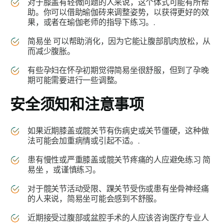
对于膝盖有轻微问题的人来说，这个体式可能有所帮
助。你可以借助瑜伽砖来调整姿势，以获得更好的效
果，或者在瑜伽老师的指导下练习。.
简易坐
可以帮助消化，因为它能让腹部肌肉放松，从
而减少腹胀。
有些孕妇在怀孕初期觉得
简易坐
很舒服，但到了孕晚
期可能需要进行一些调整。
安全须知和注意事项
如果近期膝盖或髋关节有伤病史或关节僵硬，这种做
法可能会加重病情或引起不适。.
患有慢性或严重膝盖或髋关节疼痛的人应避免练习
简
易坐
，或谨慎练习。
对于髋关节活动受限、踝关节受伤或患有坐骨神经痛
的人来说，
简易坐
可能会感到不舒服。
近期接受过腹部或盆腔手术的人应该咨询医疗专业人