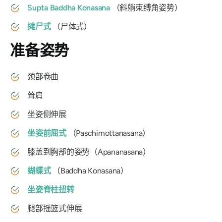
Supta Baddha Konasana
（斜躺束缚角姿势）
摊尸式
（尸体式）
准备姿势
颈部卷曲
耸肩
坐姿侧伸展
坐姿前屈式
（
Paschimottanasana
）
膝盖到胸部的姿势（
Apananasana
）
蝴蝶式
（
Baddha Konasana
）
坐姿脊柱扭转
腿部摇篮式伸展