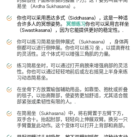
的脚放在下面那条腿的膝盖下方。这个姿势叫做半简
易坐
（Ardha Sukhasana）。
你也可以采用悉达多式（Siddhasana），这是一种适
合许多人的冥想姿势。
冥想练习
你也可以采用吉祥坐
（Swastikasana），因为它能提供更好的稳定性。.
你可以练习简易坐侧伸展式
（Sukhasana）
，身体两
侧都可以进行侧伸展。你也可以练习
坐
，以提高脊柱
的灵活性。这个体式可以增强三角肌的力量。
练习
简易坐时，
可以通过打开肩膀来增强肩部的灵活
性。你也可以通过轻轻地前后或左右摇晃上半身来练
习动态简易
坐
。
在坐骨下方放置瑜伽辅助用品，如靠垫、抱枕或折叠
的毯子，以抬高臀部，使姿势更加舒适，尤其适合髋
部紧张或柔韧性有限的人。.
在
简易坐（Sukhasana）
中，将右臂置于左臂下方，
双手合十。抬起肘部，轻轻向上伸展双臂。换另一只
手臂重复此动作。这个变体可以打开上背部和肩部。