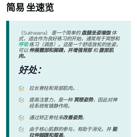
简易
坐速览
（Sukhasana）
是一个简单的
盘腿坐姿瑜伽
体
式，适合作为良好练习的开始，通常用于冥想和
呼吸
练习（调息）。这是一个舒适放松的坐姿，
可以
伸展髋部和脚踝，并增强背部
和
腹部肌
肉。
好处：
拉长脊柱和背部肌肉。.
提高注意力，是一种
冥想姿势
，因此对神
经系统有镇静作用。
通过矫正脊柱来
改善姿势
。
由于核心肌群的参与，有助于消化，并
能
拉伸脚踝和膝盖
。