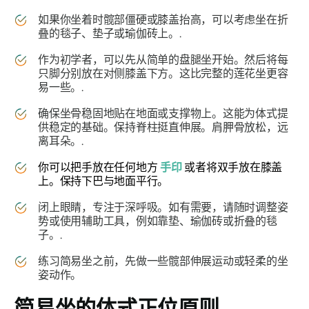
如果你坐着时髋部僵硬或膝盖抬高，可以考虑坐在折
叠的毯子、垫子或瑜伽砖上。.
作为初学者，可以先从简单的盘腿坐开始。然后将每
只脚分别放在对侧膝盖下方。这比完整的莲花坐更容
易一些。.
确保坐骨稳固地贴在地面或支撑物上。这能为体式提
供稳定的基础。保持脊柱挺直伸展。肩胛骨放松，远
离耳朵。.
你可以把手放在任何地方
手印
或者将双手放在膝盖
上。保持下巴与地面平行。
闭上眼睛，专注于深呼吸。如有需要，请随时调整姿
势或使用辅助工具，例如靠垫、瑜伽砖或折叠的毯
子。.
练习
简易坐
之前，先做一些髋部伸展运动或轻柔的坐
姿动作。
简易坐
的体式正位原则