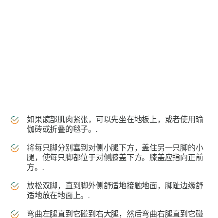
如果髋部肌肉紧张，可以先坐在地板上，或者使用瑜
伽砖或折叠的毯子。.
将每只脚分别塞到对侧小腿下方，盖住另一只脚的小
腿，使每只脚都位于对侧膝盖下方。膝盖应指向正前
方。.
放松双脚，直到脚外侧舒适地接触地面，脚趾边缘舒
适地放在地面上。.
弯曲左腿直到它碰到右大腿，然后弯曲右腿直到它碰