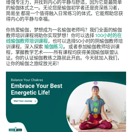
增强专注力，并找到内心的平静与舒适，因为它是最简单
的瑜伽体式之一。无论您是瑜伽初学者还是资深练习者，
简易坐
都是一个值得融入日常练习的体式，它能帮助您获
得内心的平静与幸福。
你热爱瑜伽，梦想成为一名瑜伽老师吗？我们全面的瑜伽
教师培训课程将助你实现梦想！你可以选择
100小时的在
线瑜伽教师培训课程
，也可以选择50小时的阴瑜伽教师培
训课程，深入探索
瑜伽练习
，
或者参加瑜伽教师培训课
程，掌握教学艺术——所有课程均获得美国瑜伽联盟认
证。你的认证瑜伽教练之路就此开启。今天就加入我们，
让你的瑜伽之旅绽放光彩！