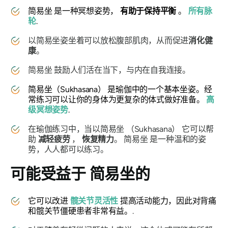
简易坐
是一种冥想姿势，
有助于保持平衡
。
所有脉
轮
.
以
简易
坐姿坐着可以放松腹部肌肉，从而促进
消化健
康
。
简易坐
鼓励人们活在当下，与内在自我连接。
简易坐（Sukhasana）
是瑜伽中的一个基本坐姿。经
常练习可以让你的身体为更复杂的体式做好准备。
高
级冥想姿势
.
在瑜伽练习中，当以简易坐
（Sukhasana）
它可以帮
助
减轻疲劳
，
恢复精力
。
简易坐
是一种温和的姿
势，人人都可以练习。
可能受益于
简易坐的
它可以改进
髋关节灵活性
提高活动能力，因此对背痛
和髋关节僵硬患者非常有益。
.