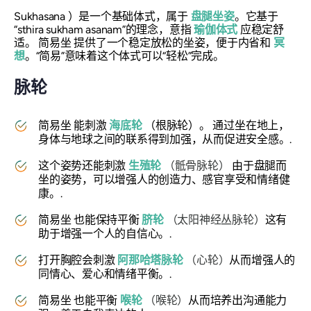
Sukhasana
）是一个基础体式，属于
盘腿坐姿
。它基于
“
sthira sukham asanam
”的理念，意指
瑜伽体式
应稳定舒
适。
简易坐
提供了一个稳定放松的坐姿，便于内省和
冥
想
。“简易”意味着这个体式可以“轻松”完成。
脉轮
简易坐
能刺激
海底轮
（根脉轮）。
通过坐在地上，
身体与地球之间的联系得到加强，从而促进安全感。.
这个姿势还能刺激
生殖轮
（骶骨脉轮）
由于盘腿而
坐的姿势，可以增强人的创造力、感官享受和情绪健
康。.
简易坐
也能保持平衡
脐轮
（太阳神经丛脉轮）
这有
助于增强一个人的自信心。.
打开胸腔会刺激
阿那哈塔脉轮
（心轮）
从而增强人的
同情心、爱心和情绪平衡。.
简易坐
也能平衡
喉轮
（喉轮）
从而培养出沟通能力