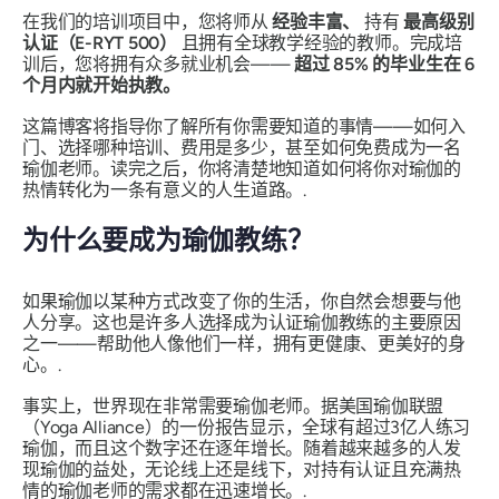
在我们的培训项目中，您将师从
经验丰富、
持有
最高级别
认证（E-RYT 500）
且拥有全球教学经验的教师。完成培
训后，您将拥有众多就业机会——
超过 85% 的毕业生在 6
个月内就开始执教。
这篇博客将指导你了解所有你需要知道的事情——如何入
门、选择哪种培训、费用是多少，甚至如何免费成为一名
瑜伽老师。读完之后，你将清楚地知道如何将你对瑜伽的
热情转化为一条有意义的人生道路。.
为什么要成为瑜伽教练？
如果瑜伽以某种方式改变了你的生活，你自然会想要与他
人分享。这也是许多人选择成为认证瑜伽教练的主要原因
之一——帮助他人像他们一样，拥有更健康、更美好的身
心。.
事实上，世界现在非常需要瑜伽老师。据美国瑜伽联盟
（Yoga Alliance）的一份报告显示，全球有超过3亿人练习
瑜伽，而且这个数字还在逐年增长。随着越来越多的人发
现瑜伽的益处，无论线上还是线下，对持有认证且充满热
情的瑜伽老师的需求都在迅速增长。.