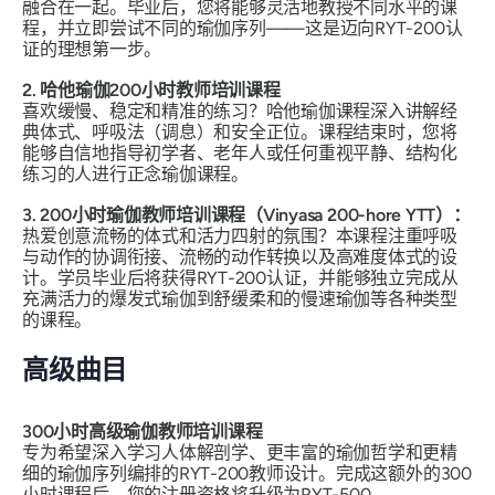
融合在一起。毕业后，您将能够灵活地教授不同水平的课
程，并立即尝试不同的瑜伽序列——这是迈向RYT-200认
证的理想第一步。
2. 哈他瑜伽200小时教师培训课程
喜欢缓慢、稳定和精准的练习？哈他瑜伽课程深入讲解经
典体式、呼吸法（调息）和安全正位。课程结束时，您将
能够自信地指导初学者、老年人或任何重视平静、结构化
练习的人进行正念瑜伽课程。
3. 200小时瑜伽教师培训课程（Vinyasa 200-hore YTT）：
热爱创意流畅的体式和活力四射的氛围？本课程注重呼吸
与动作的协调衔接、流畅的动作转换以及高难度体式的设
计。学员毕业后将获得RYT-200认证，并能够独立完成从
充满活力的爆发式瑜伽到舒缓柔和的慢速瑜伽等各种类型
的课程。
高级曲目
300小时高级瑜伽教师培训课程
专为希望深入学习人体解剖学、更丰富的瑜伽哲学和更精
细的瑜伽序列编排的RYT-200教师设计。完成这额外的300
小时课程后，您的注册资格将升级为RYT-500。