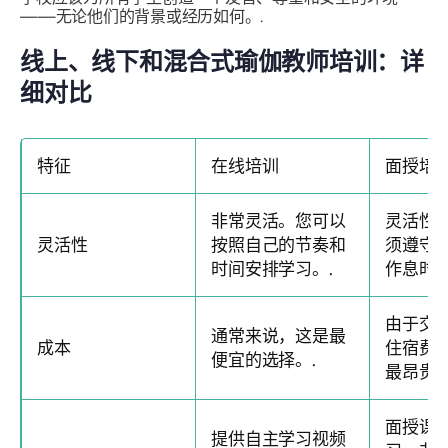
——无论他们的背景或经历如何。.
线上、线下和混合式瑜伽教师培训：详
细对比
特征
在线培训
面授培
非常灵活。您可以
灵活性
灵活性
按照自己的节奏和
须遵守
时间安排学习。.
作息时间
由于交
通常来说，这是最
成本
住宿费
便宜的选择。.
最昂贵的
面授课
提供自主学习视频