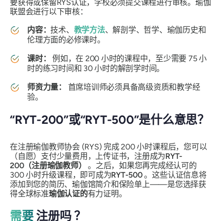
要获得或保留RYS认证，学校必须提交课程进行审核。瑜伽
联盟会进行以下审核：
内容：
技术、
教学方法
、解剖学、哲学、瑜伽历史和
伦理方面的必修课时。
课时：
例如，在 200 小时的课程中，至少需要 75 小
时的练习时间和 30 小时的解剖学时间。
师资力量：
首席培训师必须具备高级资质和教学经
验。
“RYT-200”或“RYT-500”是什么意思？
在注册瑜伽教师协会 (RYS) 完成 200 小时课程后，您
可以
（自愿）支付少量费用，上传证书，注册成为
RYT-
200（注册瑜伽教师）
。之后，如果您再完成经认可的
300 小时升级课程，即可成为
RYT-500
。这些认证信息将
添加到您的简历、瑜伽馆简介和保险单上——是您选择获
得全球标准
瑜伽认证的
有力证明。
需要
注册
吗
？