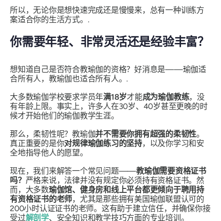
所以，无论你是想快速完成还是慢慢来，总有一种训练方
案适合你的生活方式。.
你需要年轻、非常灵活还是经验丰富？
想知道自己是否符合教瑜伽的资格？好消息是——瑜伽适
合所有人，教瑜伽也适合所有人。.
大多数瑜伽学校要求学员年
满18岁
才能
成为瑜伽教练
，没
有年龄上限。事实上，许多人在30岁、40岁甚至更晚的时
候才开始他们的瑜伽教学生涯。
那么，柔韧性呢？教瑜伽
并不需要你拥有超强的柔韧性
。
真正重要的是你
对规律瑜伽练习的坚持
，以及你学习和安
全地指导他人的愿望。
现在，我们来解答一个常见问题——
教瑜伽需要资格证书
吗？
严格来说，法律并没有规定你必须持有资格证书。然
而，大多数
瑜伽馆、健身房和线上平台都更倾向于聘用持
有资格证书的老师
，尤其是那些拥有美国瑜伽联盟认可的
200小时认证证书的老师。这有助于建立信任，并确保你接
受过
解剖学
、安全知识和教学技巧方面的专业培训。