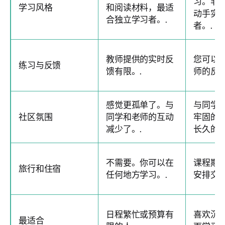
习。非
学习风格
和阅读材料，最适
动手实
合独立学习者。.
者。.
教师提供的实时反
您可以
练习与反馈
馈有限。.
师的反馈
感觉更孤单了。与
与同学
社区氛围
同学和老师的互动
牢固的
减少了。.
长久的友
不需要。你可以在
课程期
旅行和住宿
任何地方学习。.
安排交通
日程繁忙或预算有
喜欢沉
最适合