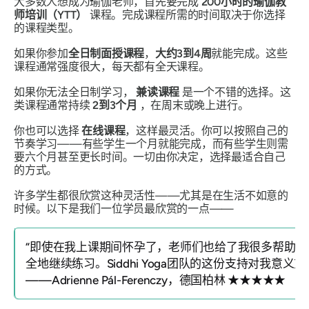
大多数人想成为瑜伽老师，首先要完成
200小时的瑜伽教
师培训（YTT）
课程。完成课程所需的时间取决于你选择
的课程类型。
如果你参加
全日制面授课程
，
大约3到4周
就能完成。这些
课程通常强度很大，每天都有全天课程。
如果你无法全日制学习，
兼读课程
是一个不错的选择。这
类课程通常持续
2到3个月
，在周末或晚上进行。
你也可以选择
在线课程
，这样最灵活。你可以按照自己的
节奏学习——有些学生一个月就能完成，而有些学生则需
要六个月甚至更长时间。一切由你决定，选择最适合自己
的方式。
许多学生都很欣赏这种灵活性——尤其是在生活不如意的
时候。以下是我们一位学员最欣赏的一点——
“即使在我上课期间怀孕了，老师们也给了我很多帮助
全地继续练习。Siddhi Yoga团队的这份支持对我意义重
——Adrienne Pál-Ferenczy，德国柏林 ★★★★★