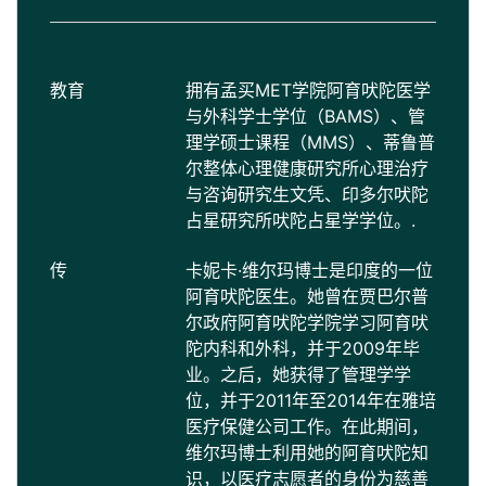
教育
拥有孟买MET学院阿育吠陀医学
与外科学士学位（BAMS）、管
理学硕士课程（MMS）、蒂鲁普
尔整体心理健康研究所心理治疗
与咨询研究生文凭、印多尔吠陀
占星研究所吠陀占星学学位。.
传
卡妮卡·维尔玛博士是印度的一位
阿育吠陀医生。她曾在贾巴尔普
尔政府阿育吠陀学院学习阿育吠
陀内科和外科，并于2009年毕
业。之后，她获得了管理学学
位，并于2011年至2014年在雅培
医疗保健公司工作。在此期间，
维尔玛博士利用她的阿育吠陀知
识，以医疗志愿者的身份为慈善