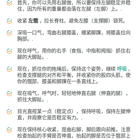
首先，你可以先用右腿做，所以要保持左腿稳定并稳
住，因为所有的重量都会落在左腿（左脚）上。.
收紧
左髋
，拉长脊柱，避免左膝（支撑脚）锁死。
深吸一口气，弯曲右腿膝盖，绷紧脚踝，将膝盖拉向
胸部。.
现在呼气，用你的右手（食指、中指和拇指）抓住右
腿的大脚趾。.
现在，抓住你的拖绳后，保持这个姿势，继续
呼吸
，
检查支撑腿的对齐和平衡，并收紧你的股四头肌，使
你的髋部、膝盖和脚踝在一条直线上。
现在吸气，呼气时，轻轻地伸直右腿（伸直的腿），
抓住大脚趾。.
目光直视某一点（稳定点），保持呼吸，保持左腿伸
直，并观察它是否稳定有力。.
现在保持核心收紧，屈曲右脚，脚后跟向前推。注意
检查抬起的手臂是否伸直，抬起的脚是否位于髋部上