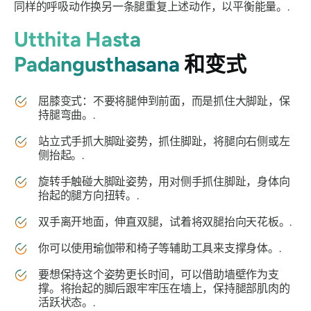
同样的呼吸动作换另一条腿重复上述动作，以平衡能量。.
Utthita Hasta
Padangusthasana
和变式
屈膝变式：不要将腿伸到前面，而是抓住大脚趾，保
持腿弯曲。.
站立式手抓大脚趾姿势，抓住脚趾，将腿向右侧或左
侧抬起。.
旋转手触碰大脚趾姿势，用对侧手抓住脚趾，身体向
抬起的腿方向扭转。.
双手离开地面，伸直双腿，试着将双腿抬向天花板。.
你可以使用瑜伽带和椅子等辅助工具来支撑身体。.
要想保持这个姿势更长时间，可以借助墙壁作为支
撑。将抬起的脚后跟牢牢压在墙上，保持腿部肌肉的
活跃状态。.