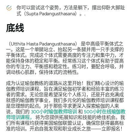
你可以尝试这个姿势，方法是躺下，摆出仰卧大脚趾
式（Supta Padangusthasana）。.
底线
（Utthita Hasta Padangusthasana）
是中高级平衡体式之
一。这是一个单腿站立、抬起另一条腿并用一只手支撑的
平衡体式。完成这个体式需要高度的专注力和集中力，才
能保持身体的稳定和平衡。经常练习这个体式有助于提高
你的专注力、平衡感和稳定性。练习时，要配合呼吸，并
调动核心肌群，保持体式的流畅性。
成为认证瑜伽教练的道路从这里开始！我们精心设计的瑜
伽教师培训课程，旨在满足瑜伽初学者和经验丰富的练习
者的需求。无论您是希望深化个人练习，还是开启充满成
就感的瑜伽教学事业，我们多元化的瑜伽教师培训课程都
是您理想的起点。对于那些寻求更深入探索瑜伽的人来
说，我们的
300小时瑜伽教师培训
和
500小时在线瑜伽教
师培训课程，
将为您提供拓展知识和技能的绝佳机会。我
们所有课程均获得美国瑜伽联盟认证，确保您获得最高标
准的培训。开启自我发现和职业成长之旅——立即报名！