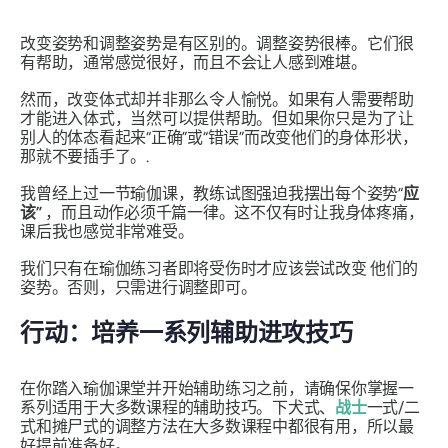
改变
姿势和
调整
姿势是有区别的。调整姿势很棒。它们很
有帮助，通常感觉很好，而且不会让人感到难堪。
然而，改变体式却并非那么令人愉悦。如果有人需要帮助
才能进入体式，当然可以提供帮助。但如果你只是为了让
别人的体态看起来“正确”或“错误”而改变他们的身体形状，
那就不要插手了。.
我曾经上过一节瑜伽课，教练试图强迫我摆出每个姿势“
应
该”
，而且动作必须千篇一律。这不仅有时让我身体疼痛，
课后我也感觉非常难受。
我们只有在瑜伽练习者即将受伤时才应该尝试
改变
他们的
姿势。否则，只需进行调整即可。
行动：培养一系列辅助进攻技巧
在你踏入瑜伽课堂并开始辅助练习之前，请确保你掌握一
系列适用于大多数课程的辅助技巧。下犬式、
战士
一式/
二
式和
摊尸式
的调整方法在大多数课程中都很有用，所以最
好提前准备好。