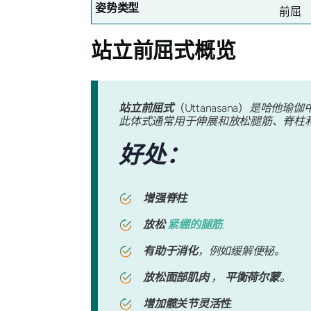
姿势类型
前屈
站立前屈式
概览
站立前屈式
（Uttanasana）
是哈他瑜伽
此体式通常用于伸展和放松腿筋、脊柱
好处：
增强脊柱
.
放松
紧绷的腿筋
.
有助于消化
，例如缓解便秘。
放松面部肌肉
，
平衡荷尔蒙
。
增加髋关节灵活性
.