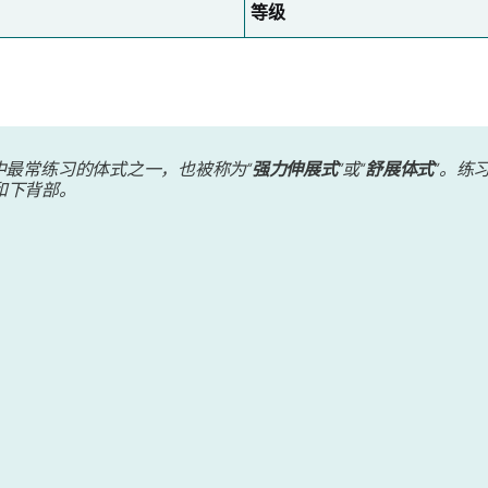
等级
中最常练习的体式之一，也被称为“
强力伸展式
”或“
舒展体式
”。练
和下背部。