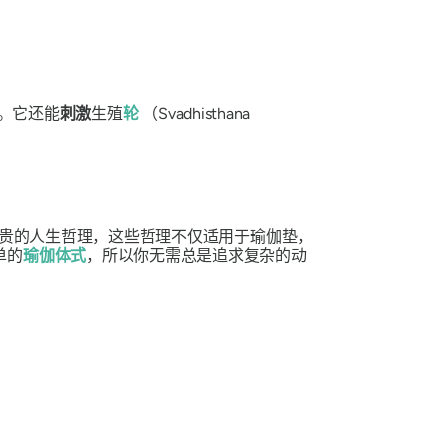
感。它还能
刺激
生殖
轮
（Svadhisthana
贵的人生哲理，这些哲理不仅适用于瑜伽垫，
单的
瑜伽体式
，所以你无需总是追求复杂的动