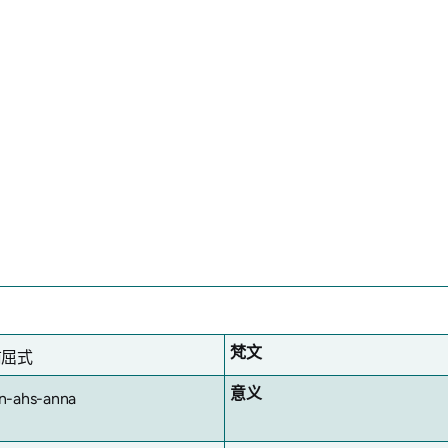
梵文
前屈式
意义
n-ahs-anna