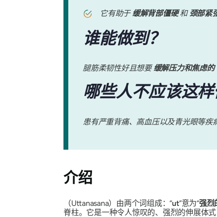
它有助于
缓解背部僵硬
和
颈部紧
谁能做到？
腿筋柔韧性好且想要
缓解压力和焦虑的
哪些人不应该这样
患有严重背痛、高血压以及青光眼等疾
介绍
（Uttanasana
）由两个词组成：“
ut
”意为“
强烈
脊柱。它是一种令人惊叹的、强烈的伸展体