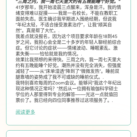
“三周之内，我一周七天里大约有五晚能睡个好觉。”
41岁那年，我开始凌晨三点醒来，浑身是汗。我的情
绪变得难以捉摸——我是一名校长，不能在教职工
面前失态。医生确诊我早期进入围绝经期，但说我
“年纪太轻，不适合接受激素治疗”，让我“顺其自
然”。真是帮了大忙。.
我差点就没报名，因为这个项目要求年龄在18到45
岁之间，我担心会全是二十多岁的年轻人聊经前综合
症。但它讨论的症状——情绪波动、睡眠紊乱、激
素失衡——恰恰就是我的情况。.
效果比我预想的来得快。三周之内，我一周七天里大
约有五晚能睡个好觉。潮热并没有完全消失，但强度
减轻了——从“床单湿透”降到了“微微发热”。睡前双
腿靠墙的姿势成了我不可或缺的睡前仪式。.
我特别喜欢每周的Zoom会议。能够问“我这个年纪出
现这种情况正常吗？”然后从一位拥有瑜伽科学硕士
学位的人那里得到专业的解答——光这一点就值回
票价了。我已经向四位同事推荐过这项服务了。.
阅读更多