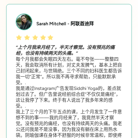
Sarah Mitchell - 阿联酋迪拜
“上个月我来月经了，半天才察觉。没有预兆的痛
经，也没有持续两天的头痛。”
每个月我都会失眠四天左右。毫不夸张——整整四
天，我会取消所有计划，对丈夫发脾气，基本上把自
己封闭起来，与世隔绝。三个不同的妇科医生都告诉
我一切“正常”。所以我不再寻求帮助，只能默默承
受。.
我是通过Instagram广告发现Siddhi Yoga的，差点就
划过去了。但广告里说经前综合症“不仅仅是痛经”，
这让我停了下来。终于有人说出了我多年来的感
受。.
我上了三个月的下午五点的课，上个月发生了一件意
想不到的事——我的月经来了，我竟然半天才察
觉。没有预兆的痛经，也没有持续两天的头痛。我老
公还问我是不是没事，因为我没有躺在床上用热水
袋。阴瑜伽课在身体不舒服的时候非常温和，即使疼