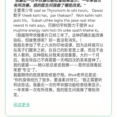
“我最近一次甲状腺功能检查结果显示，一年来首次
有所改善。我的医生问我做了哪些改变。”
主要青少年 saal se Thyronorm le rahi hoon。 Dawai
数字 theek karti hai，par thakaan？ Woh kahin nahi
jaati thi。 Subah uthke lagta tha jaise raat bhar
neend hi nahi aayi。巴赫切学校致力于提供 aur
mujhme energy nahi hoti thi unke saath khelne ki。.
（我服用甲状腺素片已经三年了。这种药确实能改善
指标，但疲惫感呢？却一直没有消失。）
我报名参加了早上六点的印地语课，因为这样我可以
在孩子们醒来之前，在自己的卧室里上课，而且不会
有人看到。这种隐私对我来说很重要。大约一个月
后，我发现自己不再需要一天喝四次奶茶来提神了。
我的婆婆——她以前总是说我懒——竟然说我看起
来更“专注”了。
我最期待的就是那些修复疗程。Bholi老师总是说：
“你的身体经历了很多，要温柔对待它。”我正需要听
到这些话。我最近一次的甲状腺功能检查结果显示，
一年来第一次有所改善。我的医生问我做了哪些改
变。.
阅读更多