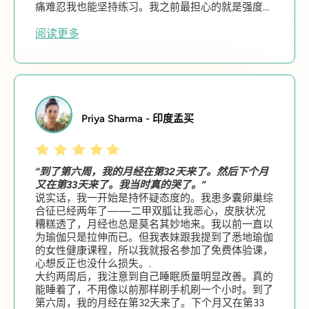
痛难忍我也能坚持练习。我之前最担心的就是强度会
不会太大。但事实并非如此。它能恰到好处地满足你
当下的状态。.
阅读更多
Priya Sharma - 印度孟买
“到了第六周，我的月经在第32天来了。然后下个月
又在第33天来了。我当时真的哭了。”
说实话，我一开始是持怀疑态度的。我患多囊卵巢综
合征已经两年了——二甲双胍让我恶心，皮肤状况
糟糕透了，月经也总是莫名其妙地来。我以前一直以
为瑜伽只是拉伸而已。但我表妹跟我提到了悉地瑜伽
的女性健康课程，所以我就报名参加了免费体验课，
心想反正也没什么损失。.
大约两周后，我注意到自己睡眠质量明显改善。真的
能睡着了，不用像以前那样刷手机刷一个小时。到了
第六周，我的月经在第32天来了。下个月又在第33