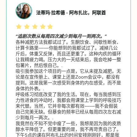
法蒂玛·拉希德 - 阿布扎比，阿联酋
“追剧次数从每周四次减少到每月一到两次。”
各种减肥方法我都试过了。生酮饮食、间歇性断食、
计算卡路里——你能想到的我都试过了。减掉几公
斤后，体重又反弹，而且还更重了。这种内疚的循环
让我精疲力竭。压力大的一天结束后，我会吃掉一整
包薯片，然后恨自己。.
吸引我参加这个项目的一点是，它从未提及减肥。无
论是在宣传册上、课堂上还是Zoom会议中，都没有
提到。这是我第一次感受到身体的内在感受，而不是
身体的外表。.
呼吸练习彻底改变了我的生活。现在，每当我感到压
力性进食的冲动时，我都会用课堂上学到的呼吸技巧
来代替。当然，它并非每次都有效——我不会假装
自己完美无缺。但暴食的频率已经从每周四次左右减
少到每月一两次。.
我竟然在不知不觉中瘦了一些，我想是因为我的皮质
醇水平降低了。但更重要的是，我不再苛责自己了。
下午5点的课在阿布扎比的时间安排刚刚好，那是我