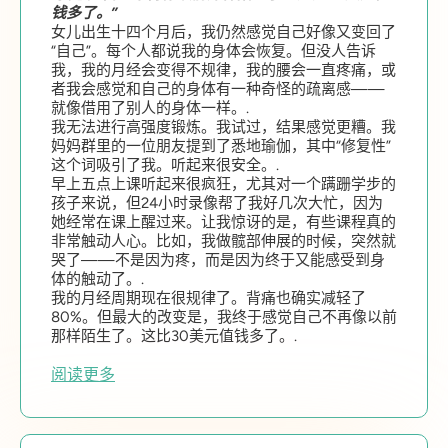
钱多了。”
女儿出生十四个月后，我仍然感觉自己好像又变回了
“自己”。每个人都说我的身体会恢复。但没人告诉
我，我的月经会变得不规律，我的腰会一直疼痛，或
者我会感觉和自己的身体有一种奇怪的疏离感——
就像借用了别人的身体一样。.
我无法进行高强度锻炼。我试过，结果感觉更糟。我
妈妈群里的一位朋友提到了悉地瑜伽，其中“修复性”
这个词吸引了我。听起来很安全。.
早上五点上课听起来很疯狂，尤其对一个蹒跚学步的
孩子来说，但24小时录像帮了我好几次大忙，因为
她经常在课上醒过来。让我惊讶的是，有些课程真的
非常触动人心。比如，我做髋部伸展的时候，突然就
哭了——不是因为疼，而是因为终于又能感受到身
体的触动了。.
我的月经周期现在很规律了。背痛也确实减轻了
80%。但最大的改变是，我终于感觉自己不再像以前
那样陌生了。这比30美元值钱多了。.
阅读更多