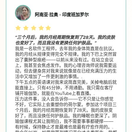
阿南亚·拉奥 - 印度班加罗尔
“三个月后，我的月经周期恢复到了28天。我的皮肤
也变好了，而且我没有更换任何护肤品。”
我是一名软件工程师，去年我的身体简直是在抗议。
我的月经从规律变得完全不规律。我的下巴上突然冒
出了囊肿型痤疮——以前从来没有过。在站立会议
上，我甚至会焦虑发作。我的心理咨询师说我需要运
动，但去健身房对我来说就像是在已经充满压力的生
活中又增加了一件更刺激的事情。.
下午五点的英语课对我来说简直完美，关掉电脑后就
能直接上。只有45分钟，不用通勤。我只需在客厅
铺开瑜伽垫，就能在YouTube上看直播。.
压力这件事，没人会告诉你——它不只是让你感觉
不好，它实际上会重塑你的荷尔蒙。参加这个项目三
个月后，我的月经周期恢复到了28天。我的皮肤变
好了，而且没换任何护肤品。我的睡眠也更深了。阴
瑜伽课程尤其让我明白，我不需要事事都硬撑——
有时候，保持静止才是最难也是最有疗愈作用的。.